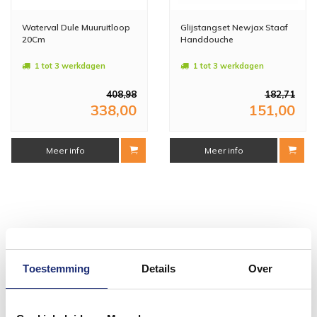
Waterval Dule Muuruitloop
Glijstangset Newjax Staaf
20Cm
Handdouche
1 tot 3 werkdagen
1 tot 3 werkdagen
408,98
182,71
338,00
151,00
Meer info
Meer info
#mijndroombadkamer
Toestemming
Details
Over
Wij geloven in de kracht van delen. Deel jouw
badkamer op Instagram met #mijndroombadkamer
en tag @megadumpnl. Samen bouwen we een
inspirerende omgeving vol met unieke
badkamerstijlen. Doe je mee?