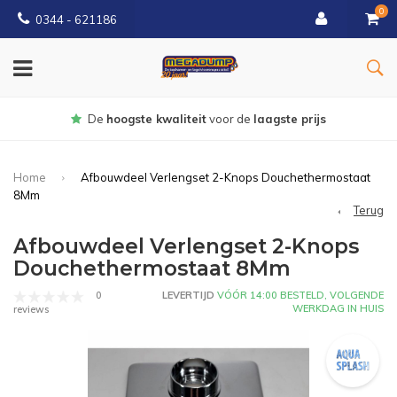
0
0344 - 621186
Gratis
bezorgd vanaf € 150
Home
Afbouwdeel Verlengset 2-Knops Douchethermostaat
8Mm
Terug
Afbouwdeel Verlengset 2-Knops
Douchethermostaat 8Mm
0
LEVERTIJD
VÓÓR 14:00 BESTELD, VOLGENDE
WERKDAG IN HUIS
reviews