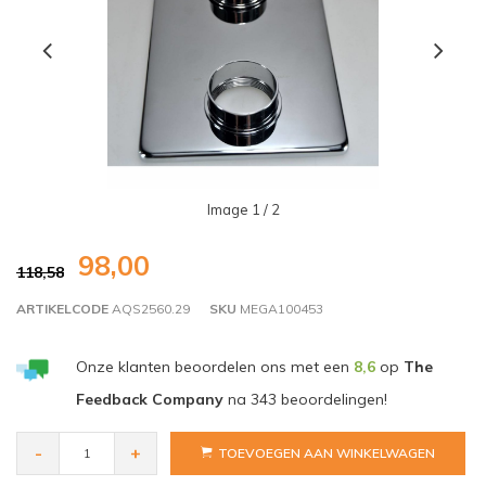
Image
1
/ 2
98,00
118,58
ARTIKELCODE
AQS2560.29
SKU
MEGA100453
Onze klanten beoordelen ons met een
8,6
op
The
Feedback Company
na
343
beoordelingen!
-
+
TOEVOEGEN AAN WINKELWAGEN