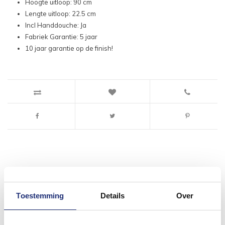
Hoogte uitloop: 90 cm
Lengte uitloop: 22.5 cm
Incl Handdouche: Ja
Fabriek Garantie: 5 jaar
10 jaar garantie op de finish!
#mijndroombadkamer
Toestemming
Details
Over
Wij geloven in de kracht van delen. Deel jouw
badkamer op Instagram met #mijndroombadkamer
en tag @megadumpnl. Samen bouwen we een