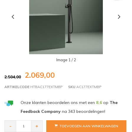
Image
1
/ 2
2.069,00
2.504,00
ARTIKELCODE
HTBAC177EXTMBP
SKU
AC177EXTMBP
Onze klanten beoordelen ons met een
8,6
op
The
Feedback Company
na
343
beoordelingen!
-
+
TOEVOEGEN AAN WINKELWAGEN