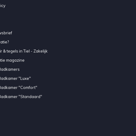
icy
sbrief
atie?
 & tegels in Tiel - Zakelijk
atie magazine
Badkamers
Badkamer "Luxe"
Badkamer "Comfort"
Badkamer "Standaard"