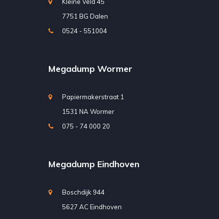
Kleine Veld 45
7751 BG Dalen
0524 - 551004
Megadump Wormer
Papiermakerstraat 1
1531 NA Wormer
075 - 74 000 20
Megadump Eindhoven
Boschdijk 944
5627 AC Eindhoven