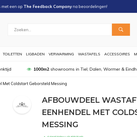
s met een
op
The Feedback Company
na
beoordelingen!
TOILETTEN
LIGBADEN
VERWARMING
WASTAFELS
ACCESSOIRES
M
nktijd
1000m2
showrooms in Tiel, Dalen, Wormer & Eind
 Met Coldstart Geborsteld Messing
AFBOUWDEEL WASTAF
EENHENDEL MET COLD
MESSING