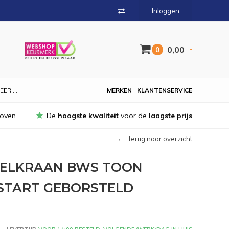
Inloggen
0,00
0
EER....
MERKEN
KLANTENSERVICE
hoven
De
hoogste kwaliteit
voor de
laagste prijs
Terug naar overzicht
ELKRAAN BWS TOON
START GEBORSTELD