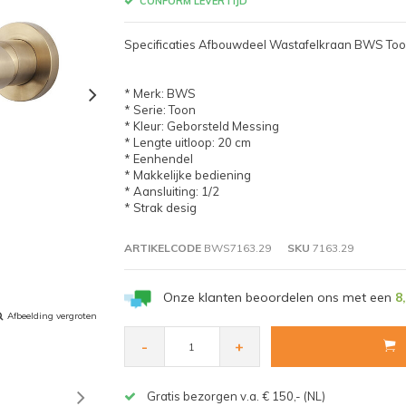
CONFORM LEVERTIJD
Specificaties Afbouwdeel Wastafelkraan BWS Too
* Merk: BWS
* Serie: Toon
* Kleur: Geborsteld Messing
* Lengte uitloop: 20 cm
* Eenhendel
* Makkelijke bediening
* Aansluiting: 1/2
* Strak desig
ARTIKELCODE
BWS7163.29
SKU
7163.29
Onze klanten beoordelen ons met een
8
Afbeelding vergroten
-
+
Gratis bezorgen v.a. € 150,- (NL)