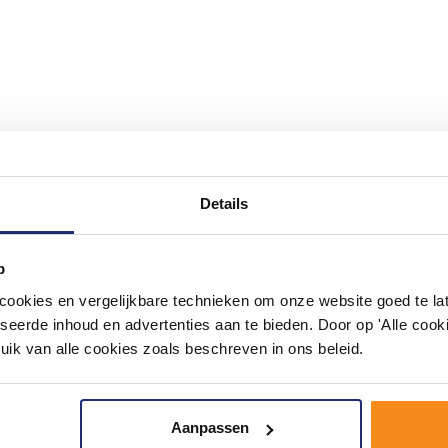
#mijndroombadkamer
Details
ouw badkamer op Instagram met #mijndroombadkamer en tag @m
omgeving vol met unieke badkamerstijlen. Doe je mee?
p
okies en vergelijkbare technieken om onze website goed te late
seerde inhoud en advertenties aan te bieden. Door op 'Alle cooki
uik van alle cookies zoals beschreven in ons beleid.
Aanpassen