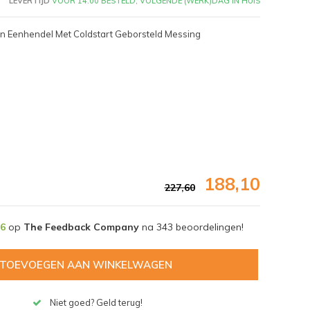
LEVERTIJD
VOOR 14:00 BESTELD, VOLGENDE (WERK)DAG IN HUIS
n Eenhendel Met Coldstart Geborsteld Messing
188,10
227,60
,6
op
The Feedback Company
na
343
beoordelingen!
Afbeelding vergroten
TOEVOEGEN AAN WINKELWAGEN
Niet goed? Geld terug!