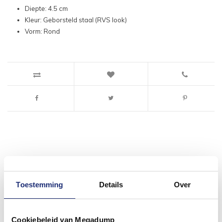
Diepte: 4.5 cm
Kleur: Geborsteld staal (RVS look)
Vorm: Rond
#mijndroombadkamer
Wij geloven in de kracht van delen. Deel jouw
Toestemming
Details
Over
badkamer op Instagram met #mijndroombadkamer
en tag @megadumpnl. Samen bouwen we een
inspirerende omgeving vol met unieke
badkamerstijlen. Doe je mee?
Cookiebeleid van Megadump