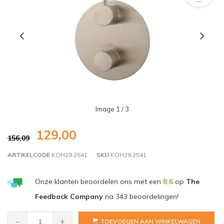
Image
1
/ 3
129,00
156,09
ARTIKELCODE
KOH29.2541
SKU
KOH29.2541
Onze klanten beoordelen ons met een
8,6
op
The
Feedback Company
na
343
beoordelingen!
-
+
TOEVOEGEN AAN WINKELWAGEN