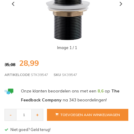
Image
1
/ 1
28,99
35,08
ARTIKELCODE
STK39547
SKU
SK39547
Onze klanten beoordelen ons met een
8,6
op
The
Feedback Company
na
343
beoordelingen!
-
+
TOEVOEGEN AAN WINKELWAGEN
Gratis bezorgen v.a. € 150,- (NL)