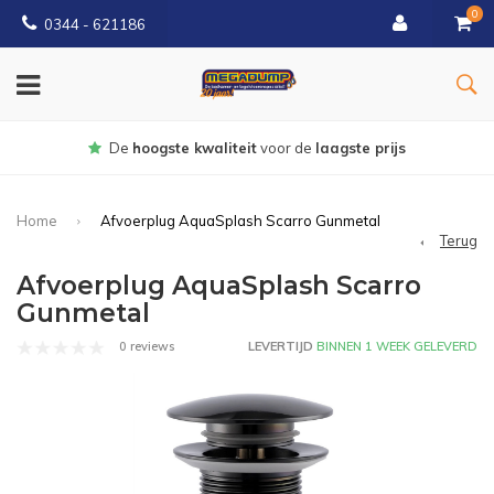
0
0344 - 621186
Gratis
bezorgd vanaf € 150
Home
Afvoerplug AquaSplash Scarro Gunmetal
Terug
Afvoerplug AquaSplash Scarro
Gunmetal
0 reviews
LEVERTIJD
BINNEN 1 WEEK GELEVERD