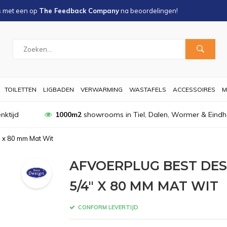
s met een
op
The Feedback Company
na
beoordelingen!
TOILETTEN
LIGBADEN
VERWARMING
WASTAFELS
ACCESSOIRES
M
nktijd
1000m2
showrooms in Tiel, Dalen, Wormer & Eind
" x 80 mm Mat Wit
AFVOERPLUG BEST DES
5/4" X 80 MM MAT WIT
CONFORM LEVERTIJD