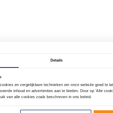
Details
#mijndroombadkamer
p
ouw badkamer op Instagram met #mijndroombadkamer en tag @m
omgeving vol met unieke badkamerstijlen. Doe je mee?
okies en vergelijkbare technieken om onze website goed te late
seerde inhoud en advertenties aan te bieden. Door op 'Alle cooki
uik van alle cookies zoals beschreven in ons beleid.