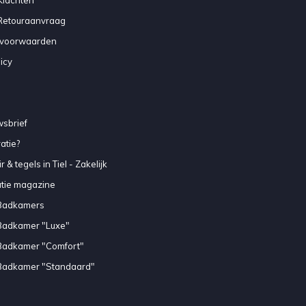
 Retouraanvraag
voorwaarden
icy
sbrief
atie?
 & tegels in Tiel - Zakelijk
atie magazine
Badkamers
Badkamer "Luxe"
Badkamer "Comfort"
Badkamer "Standaard"