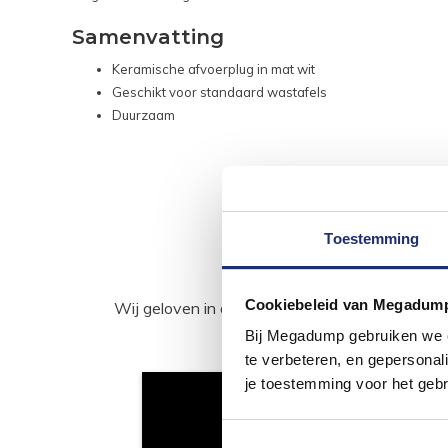
Samenvatting
Keramische afvoerplug in mat wit
Geschikt voor standaard wastafels
Duurzaam
Toestemming
Cookiebeleid van Megadum
Wij geloven in de kracht van delen. Deel j
Bij Megadump gebruiken we co
te verbeteren, en gepersonali
je toestemming voor het gebr