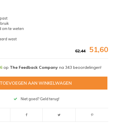
 past
bruik
d om te weten
aard wast
51,60
62,44
,6
op
The Feedback Company
na
343
beoordelingen!
TOEVOEGEN AAN WINKELWAGEN
Niet goed? Geld terug!
Afbeelding vergroten