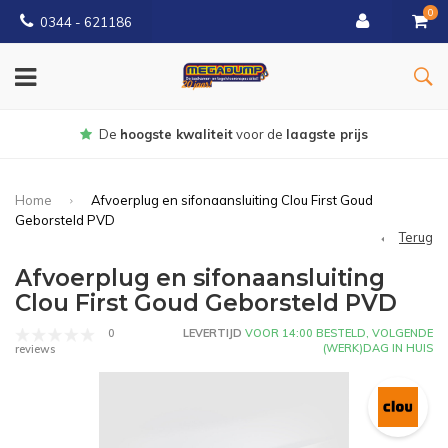
0
0344 - 621186
De
hoogste kwaliteit
voor de
laagste prijs
Home
Afvoerplug en sifonaansluiting Clou First Goud
Geborsteld PVD
Terug
Afvoerplug en sifonaansluiting
Clou First Goud Geborsteld PVD
0
LEVERTIJD
VOOR 14:00 BESTELD, VOLGENDE
(WERK)DAG IN HUIS
reviews