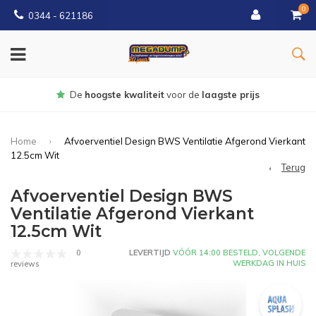
0
0344 - 621186
Gratis
bezorgd vanaf € 150
Home
Afvoerventiel Design BWS Ventilatie Afgerond Vierkant
12.5cm Wit
Terug
Afvoerventiel Design BWS
Ventilatie Afgerond Vierkant
12.5cm Wit
0
LEVERTIJD
VÓÓR 14:00 BESTELD, VOLGENDE
WERKDAG IN HUIS
reviews