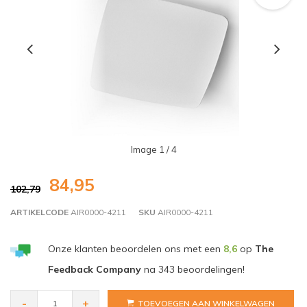
Image
1
/ 4
84,95
102,79
ARTIKELCODE
AIR0000-4211
SKU
AIR0000-4211
Onze klanten beoordelen ons met een
8,6
op
The
Feedback Company
na
343
beoordelingen!
-
+
TOEVOEGEN AAN WINKELWAGEN