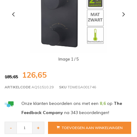
Image
1
/ 5
126,65
185,65
ARTIKELCODE
AQS1510.29
SKU
TDMEGA001746
Onze klanten beoordelen ons met een
8,6
op
The
Feedback Company
na
343
beoordelingen!
-
+
TOEVOEGEN AAN WINKELWAGEN