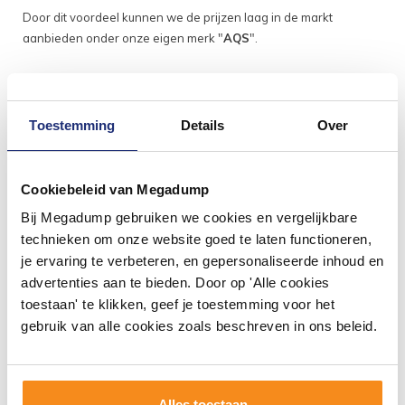
Door dit voordeel kunnen we de prijzen laag in de markt
aanbieden onder onze eigen merk "
AQS
".
Toestemming
Details
Over
Cookiebeleid van Megadump
Bij Megadump gebruiken we cookies en vergelijkbare
technieken om onze website goed te laten functioneren,
je ervaring te verbeteren, en gepersonaliseerde inhoud en
#mijndroombadkamer
advertenties aan te bieden. Door op 'Alle cookies
toestaan' te klikken, geef je toestemming voor het
Wij geloven in de kracht van delen. Deel jouw
gebruik van alle cookies zoals beschreven in ons beleid.
badkamer op Instagram met #mijndroombadkamer
en tag @megadumpnl. Samen bouwen we een
inspirerende omgeving vol met unieke
badkamerstijlen. Doe je mee?
Alles toestaan