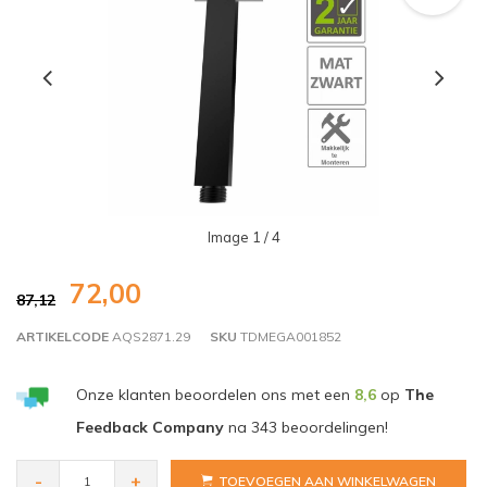
Image
1
/ 4
72,00
87,12
ARTIKELCODE
AQS2871.29
SKU
TDMEGA001852
Onze klanten beoordelen ons met een
8,6
op
The
Feedback Company
na
343
beoordelingen!
-
+
TOEVOEGEN AAN WINKELWAGEN