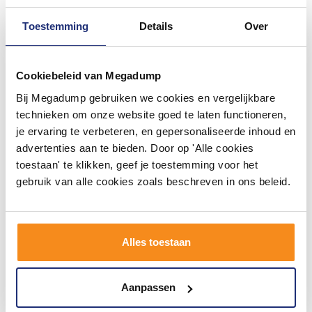
Toestemming
Details
Over
#mijndroombadkamer
Cookiebeleid van Megadump
Bij Megadump gebruiken we cookies en vergelijkbare
Wij geloven in de kracht van delen. Deel jouw
badkamer op Instagram met #mijndroombadkamer
technieken om onze website goed te laten functioneren,
en tag @megadumpnl. Samen bouwen we een
je ervaring te verbeteren, en gepersonaliseerde inhoud en
inspirerende omgeving vol met unieke
badkamerstijlen. Doe je mee?
advertenties aan te bieden. Door op 'Alle cookies
toestaan' te klikken, geef je toestemming voor het
gebruik van alle cookies zoals beschreven in ons beleid.
Alles toestaan
Aanpassen