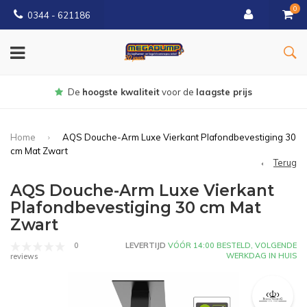
0
0344 - 621186
Gratis
bezorgd vanaf € 150
Home
AQS Douche-Arm Luxe Vierkant Plafondbevestiging 30
cm Mat Zwart
Terug
AQS Douche-Arm Luxe Vierkant
Plafondbevestiging 30 cm Mat
Zwart
0
LEVERTIJD
VÓÓR 14:00 BESTELD, VOLGENDE
WERKDAG IN HUIS
reviews