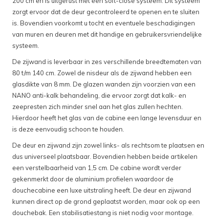
200 cm en is uitgerust met een soft-close systeem. Dit systeem
zorgt ervoor dat de deur gecontroleerd te openen en te sluiten
is. Bovendien voorkomt u tocht en eventuele beschadigingen
van muren en deuren met dit handige en gebruikersvriendelijke
systeem.
De zijwand is leverbaar in zes verschillende breedtematen van
80 t/m 140 cm. Zowel de nisdeur als de zijwand hebben een
glasdikte van 8 mm. De glazen wanden zijn voorzien van een
NANO anti-kalk behandeling, die ervoor zorgt dat kalk- en
zeepresten zich minder snel aan het glas zullen hechten.
Hierdoor heeft het glas van de cabine een lange levensduur en
is deze eenvoudig schoon te houden.
De deur en zijwand zijn zowel links- als rechtsom te plaatsen en
dus universeel plaatsbaar. Bovendien hebben beide artikelen
een verstelbaarheid van 1,5 cm. De cabine wordt verder
gekenmerkt door de aluminium profielen waardoor de
douchecabine een luxe uitstraling heeft. De deur en zijwand
kunnen direct op de grond geplaatst worden, maar ook op een
douchebak. Een stabilisatiestang is niet nodig voor montage.