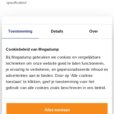
specificaties!
Toestemming
Details
Over
Cookiebeleid van Megadump
Bij Megadump gebruiken we cookies en vergelijkbare
technieken om onze website goed te laten functioneren,
#mijndroombadkamer
je ervaring te verbeteren, en gepersonaliseerde inhoud en
advertenties aan te bieden. Door op 'Alle cookies
Wij geloven in de kracht van delen. Deel jouw
toestaan' te klikken, geef je toestemming voor het
badkamer op Instagram met #mijndroombadkamer
gebruik van alle cookies zoals beschreven in ons beleid.
en tag @megadumpnl. Samen bouwen we een
inspirerende omgeving vol met unieke
badkamerstijlen. Doe je mee?
Alles toestaan