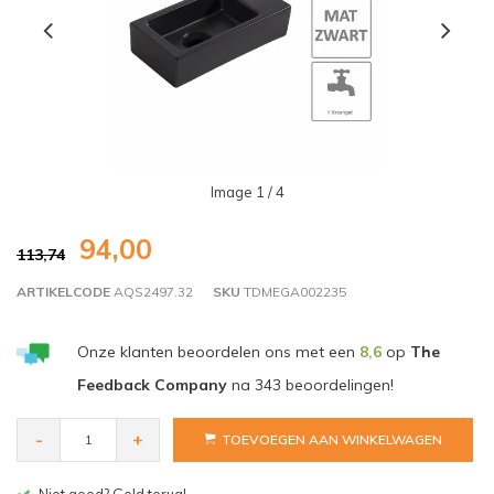
Image
1
/ 4
94,00
113,74
ARTIKELCODE
AQS2497.32
SKU
TDMEGA002235
Onze klanten beoordelen ons met een
8,6
op
The
Feedback Company
na
343
beoordelingen!
-
+
TOEVOEGEN AAN WINKELWAGEN
Gratis bezorgen v.a. € 150,- (NL)