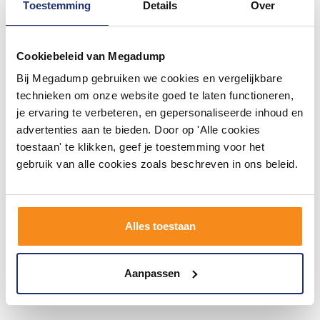
Het merk AQS
Toestemming
Details
Over
Boss & Wessing (AQS) is leverancier van hoogwaardig
kwalitatieve badmeubelen en sanitair producten. De producten
Cookiebeleid van Megadump
van AQS zijn stoer, robuust, klassiek, modern en/of romantische.
AQS toont u graag de mogelijkheden van mooi sanitair voor de
Bij Megadump gebruiken we cookies en vergelijkbare
badkamer of toilet. AQS staat bekend om zijn goede
technieken om onze website goed te laten functioneren,
prijs/kwaliteit verhouding in combinatie met mooie badmeubelen,
je ervaring te verbeteren, en gepersonaliseerde inhoud en
keramisch sanitair en design radiatoren.
advertenties aan te bieden. Door op 'Alle cookies
toestaan' te klikken, geef je toestemming voor het
Door dit voordeel kunnen we de prijzen laag in de markt
aanbieden onder onze eigen merk "
AQS
".
gebruik van alle cookies zoals beschreven in ons beleid.
Alles toestaan
Aanpassen