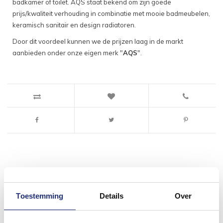
badkamer of toilet. AQS staat bekend om zijn goede
prijs/kwaliteit verhouding in combinatie met mooie badmeubelen,
keramisch sanitair en design radiatoren.
Door dit voordeel kunnen we de prijzen laag in de markt
aanbieden onder onze eigen merk "
AQS
".
#mijndroombadkamer
Toestemming
Details
Over
Wij geloven in de kracht van delen. Deel jouw
badkamer op Instagram met #mijndroombadkamer
en tag @megadumpnl. Samen bouwen we een