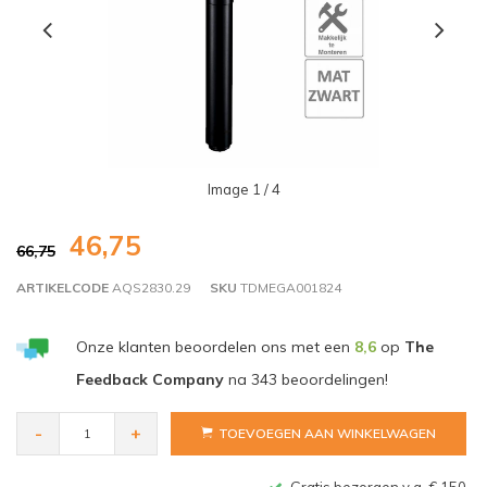
Image
1
/ 4
46,75
66,75
ARTIKELCODE
AQS2830.29
SKU
TDMEGA001824
Onze klanten beoordelen ons met een
8,6
op
The
Feedback Company
na
343
beoordelingen!
-
+
TOEVOEGEN AAN WINKELWAGEN
Gratis bezorgen v.a. € 150,- (NL)