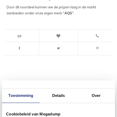
Door dit voordeel kunnen we de prijzen laag in de markt
aanbieden onder onze eigen merk "
AQS
".
#mijndroombadkamer
Wij geloven in de kracht van delen. Deel jouw
Toestemming
Details
Over
badkamer op Instagram met #mijndroombadkamer
en tag @megadumpnl. Samen bouwen we een
inspirerende omgeving vol met unieke
badkamerstijlen. Doe je mee?
Cookiebeleid van Megadump