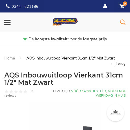
0
0344 - 621186
gste prijs
Gratis
bezorgd vanaf € 
Home
AQS Inbouwuitloop Vierkant 31cm 1/2" Mat Zwart
Terug
AQS Inbouwuitloop Vierkant 31cm
1/2" Mat Zwart
0
LEVERTIJD
VÓÓR 14:00 BESTELD, VOLGENDE
WERKDAG IN HUIS
reviews