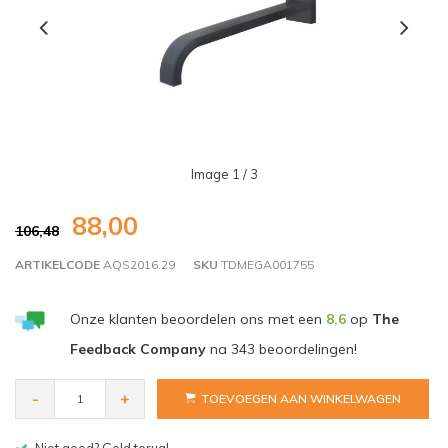
Image
1
/ 3
88,00
106,48
ARTIKELCODE
AQS2016.29
SKU
TDMEGA001755
Onze klanten beoordelen ons met een
8,6
op
The
Feedback Company
na
343
beoordelingen!
-
+
TOEVOEGEN AAN WINKELWAGEN
Gratis bezorgen v.a. € 150,- (NL)