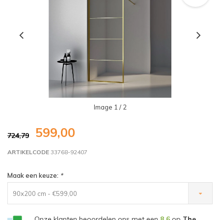
Image
1
/ 2
599,00
724,79
ARTIKELCODE
33768-92407
Maak een keuze:
*
90x200 cm - €599,00
Onze klanten beoordelen ons met een
8,6
op
The