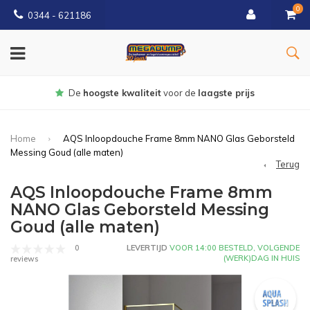
0
0344 - 621186
Gratis
bezorgd vanaf € 150
Home
AQS Inloopdouche Frame 8mm NANO Glas Geborsteld
Messing Goud (alle maten)
Terug
AQS Inloopdouche Frame 8mm
NANO Glas Geborsteld Messing
Goud (alle maten)
0
LEVERTIJD
VOOR 14:00 BESTELD, VOLGENDE
(WERK)DAG IN HUIS
reviews