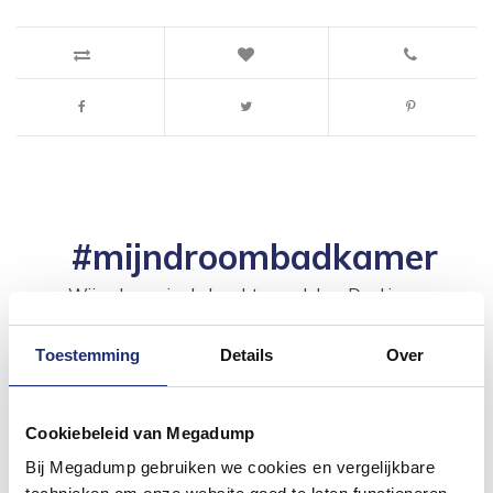
#mijndroombadkamer
Wij geloven in de kracht van delen. Deel jouw
badkamer op Instagram met #mijndroombadkamer
en tag @megadumpnl. Samen bouwen we een
inspirerende omgeving vol met unieke
Toestemming
Details
Over
badkamerstijlen. Doe je mee?
Cookiebeleid van Megadump
Bij Megadump gebruiken we cookies en vergelijkbare