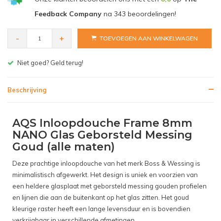
Feedback Company
na
343
beoordelingen!
-
+
TOEVOEGEN AAN WINKELWAGEN
Gratis bezorgen v.a. € 150,- (NL)
Beschrijving
AQS Inloopdouche Frame 8mm
NANO Glas Geborsteld Messing
Goud (alle maten)
Deze prachtige inloopdouche van het merk Boss & Wessing is
minimalistisch afgewerkt. Het design is uniek en voorzien van
een heldere glasplaat met geborsteld messing gouden profielen
en lijnen die aan de buitenkant op het glas zitten. Het goud
kleurige raster heeft een lange levensduur en is bovendien
verkrijgbaar in verschillende afmetingen.