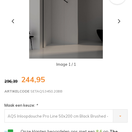
Image
1
/ 1
244,95
296,39
ARTIKELCODE
SETAQS3450.20BB
Maak een keuze:
*
AQS Inloopdouche Pro Line 50x200 cm Black Brushed -
€244,95
Onze klanten beoordelen ons met een
8,6
op
The