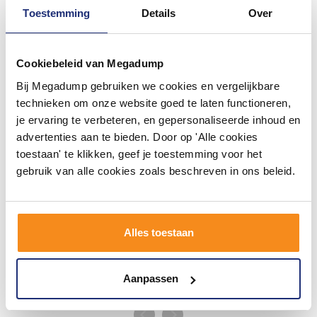
Toestemming
Details
Over
#mijndroombadkamer
Cookiebeleid van Megadump
Wij geloven in de kracht van delen. Deel jouw
Bij Megadump gebruiken we cookies en vergelijkbare
badkamer op Instagram met #mijndroombadkamer
en tag @megadumpnl. Samen bouwen we een
technieken om onze website goed te laten functioneren,
inspirerende omgeving vol met unieke
je ervaring te verbeteren, en gepersonaliseerde inhoud en
badkamerstijlen. Doe je mee?
advertenties aan te bieden. Door op 'Alle cookies
toestaan' te klikken, geef je toestemming voor het
gebruik van alle cookies zoals beschreven in ons beleid.
Alles toestaan
Aanpassen