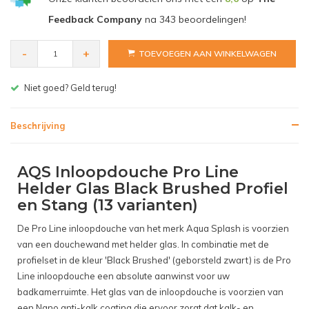
Feedback Company
na
343
beoordelingen!
-
+
TOEVOEGEN AAN WINKELWAGEN
Gratis bezorgen v.a. € 150,- (NL)
Beschrijving
AQS Inloopdouche Pro Line
Helder Glas Black Brushed Profiel
en Stang (13 varianten)
De Pro Line inloopdouche van het merk Aqua Splash is voorzien
van een douchewand met helder glas. In combinatie met de
profielset in de kleur 'Black Brushed' (geborsteld zwart) is de Pro
Line inloopdouche een absolute aanwinst voor uw
badkamerruimte. Het glas van de inloopdouche is voorzien van
een Nano anti-kalk coating die ervoor zorgt dat kalk- en