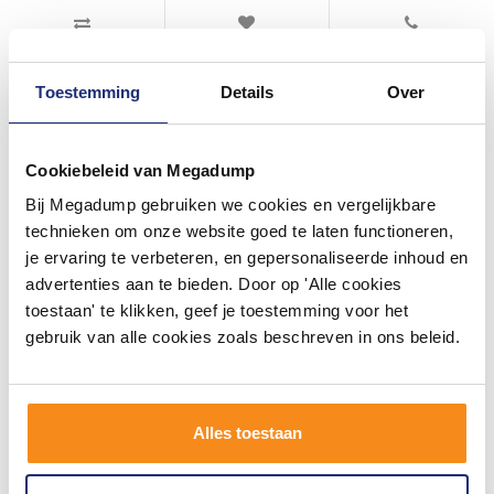
Toestemming
Details
Over
Cookiebeleid van Megadump
Bij Megadump gebruiken we cookies en vergelijkbare
#mijndroombadkamer
technieken om onze website goed te laten functioneren,
je ervaring te verbeteren, en gepersonaliseerde inhoud en
Wij geloven in de kracht van delen. Deel jouw
badkamer op Instagram met #mijndroombadkamer
advertenties aan te bieden. Door op 'Alle cookies
en tag @megadumpnl. Samen bouwen we een
toestaan' te klikken, geef je toestemming voor het
inspirerende omgeving vol met unieke
badkamerstijlen. Doe je mee?
gebruik van alle cookies zoals beschreven in ons beleid.
Alles toestaan