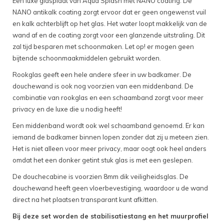
Een luxe glasplaat van Aqua Splash met NANO coating. De
NANO antikalk coating zorgt ervoor dat er geen ongewenst vuil
en kalk achterblijft op het glas. Het water loopt makkelijk van de
wand af en de coating zorgt voor een glanzende uitstraling. Dit
zal tijd besparen met schoonmaken. Let op! er mogen geen
bijtende schoonmaakmiddelen gebruikt worden.
Rookglas geeft een hele andere sfeer in uw badkamer. De
douchewand is ook nog voorzien van een middenband. De
combinatie van rookglas en een schaamband zorgt voor meer
privacy en de luxe die u nodig heeft!
Een middenband wordt ook wel schaamband genoemd. Er kan
iemand de badkamer binnen lopen zonder dat zij u meteen zien.
Het is niet alleen voor meer privacy, maar oogt ook heel anders
omdat het een donker getint stuk glas is met een geslepen.
De douchecabine is voorzien 8mm dik veiligheidsglas. De
douchewand heeft geen vloerbevestiging, waardoor u de wand
direct na het plaatsen transparant kunt afkitten.
Bij deze set worden de stabilisatiestang en het muurprofiel