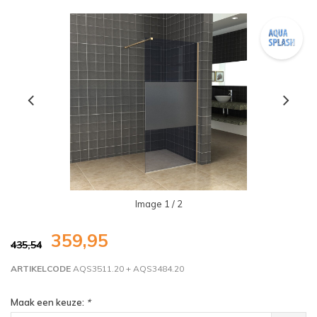
Image
1
/ 2
359,95
435,54
ARTIKELCODE
AQS3511.20 + AQS3484.20
Maak een keuze:
*