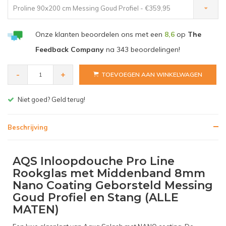
Proline 90x200 cm Messing Goud Profiel - €359,95
Onze klanten beoordelen ons met een
8,6
op
The
Feedback Company
na
343
beoordelingen!
-
+
TOEVOEGEN AAN WINKELWAGEN
Gratis bezorgen v.a. € 150,- (NL)
Beschrijving
AQS Inloopdouche Pro Line
Rookglas met Middenband 8mm
Nano Coating Geborsteld Messing
Goud Profiel en Stang (ALLE
MATEN)