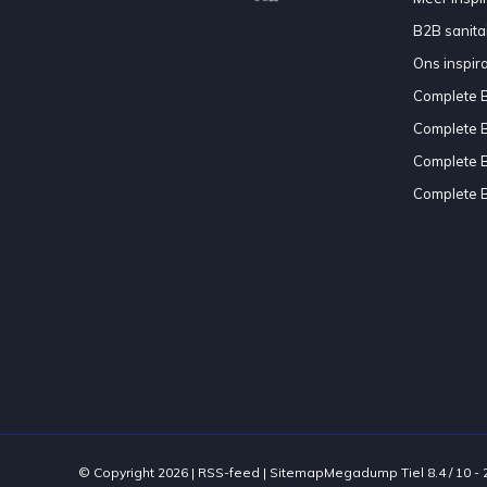
B2B sanitair
Ons inspir
Complete 
Complete 
Complete 
Complete 
© Copyright 2026 |
RSS-feed
|
Sitemap
Megadump Tiel
8.4
/
10
-