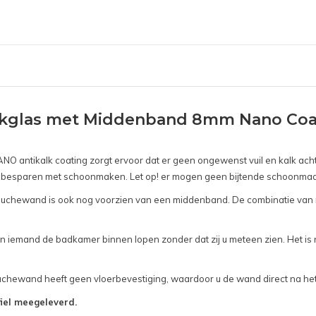
kglas met Middenband 8mm Nano Coati
 antikalk coating zorgt ervoor dat er geen ongewenst vuil en kalk achter
 tijd besparen met schoonmaken. Let op! er mogen geen bijtende schoonm
douchewand is ook nog voorzien van een middenband. De combinatie van
mand de badkamer binnen lopen zonder dat zij u meteen zien. Het is ni
chewand heeft geen vloerbevestiging, waardoor u de wand direct na het 
fiel meegeleverd.