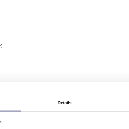
:
Details
p