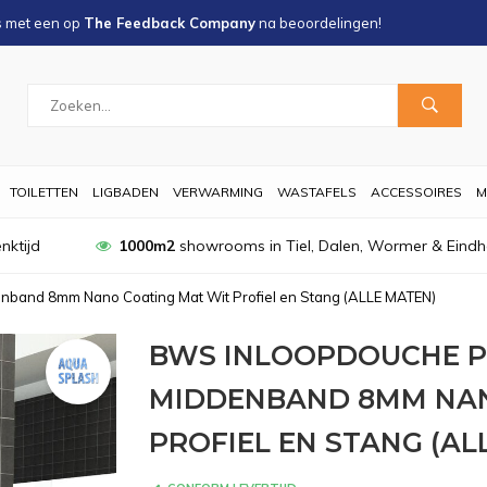
s met een
op
The Feedback Company
na
beoordelingen!
TOILETTEN
LIGBADEN
VERWARMING
WASTAFELS
ACCESSOIRES
M
nktijd
1000m2
showrooms in Tiel, Dalen, Wormer & Eind
nband 8mm Nano Coating Mat Wit Profiel en Stang (ALLE MATEN)
BWS INLOOPDOUCHE P
MIDDENBAND 8MM NAN
PROFIEL EN STANG (AL