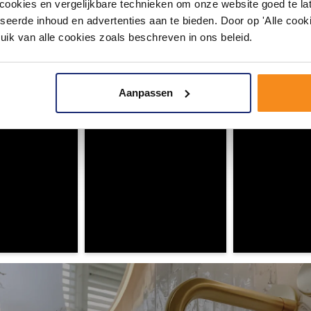
okies en vergelijkbare technieken om onze website goed te late
seerde inhoud en advertenties aan te bieden. Door op 'Alle cooki
#mijndroombadkamer
uik van alle cookies zoals beschreven in ons beleid.
ouw badkamer op Instagram met #mijndroombadkamer en tag @m
omgeving vol met unieke badkamerstijlen. Doe je mee?
Aanpassen