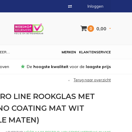
Inloggen
0,00
0
EER....
MERKEN
KLANTENSERVICE
hoven
De
hoogste kwaliteit
voor de
laagste prijs
Terug naar overzicht
RO LINE ROOKGLAS MET
O COATING MAT WIT
LE MATEN)