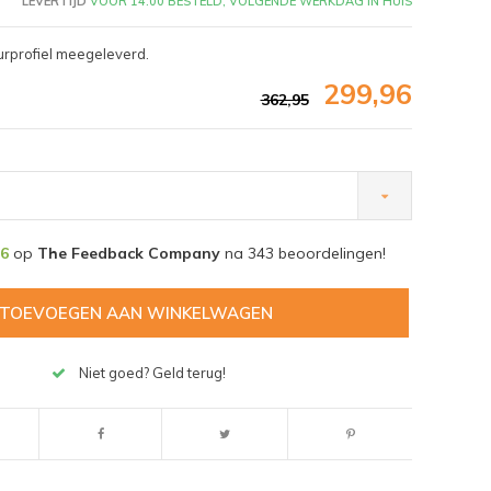
LEVERTIJD
VÓÓR 14:00 BESTELD, VOLGENDE WERKDAG IN HUIS
urprofiel meegeleverd.
299,96
362,95
,6
op
The Feedback Company
na
343
beoordelingen!
TOEVOEGEN AAN WINKELWAGEN
Niet goed? Geld terug!
Afbeelding vergroten