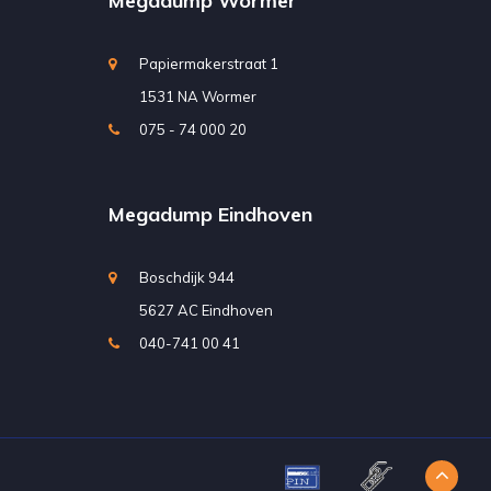
Megadump Wormer
Papiermakerstraat 1
1531 NA Wormer
075 - 74 000 20
Megadump Eindhoven
Boschdijk 944
5627 AC Eindhoven
040-741 00 41