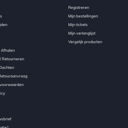
Registreren
s
Mijn bestellingen
jden
Mijn tickets
Mijn verlanglijst
Vergelijk producten
 Afhalen
/ Retourneren
Klachten
 Retouraanvraag
voorwaarden
icy
sbrief
atie?