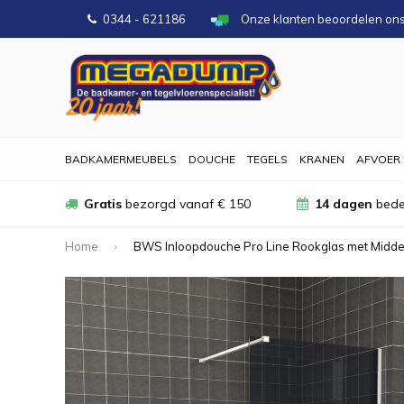
0344 - 621186
Onze klanten beoordelen on
BADKAMERMEUBELS
DOUCHE
TEGELS
KRANEN
AFVOER
Gratis
bezorgd vanaf € 150
14 dagen
bede
Home
BWS Inloopdouche Pro Line Rookglas met Midde