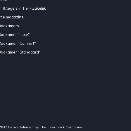
 & tegels in Tiel - Zakelijk
atie magazine
Badkamers
Badkamer "Luxe"
Badkamer "Comfort"
Badkamer "Standaard"
2837
beoordelingen op
The Feedback Company