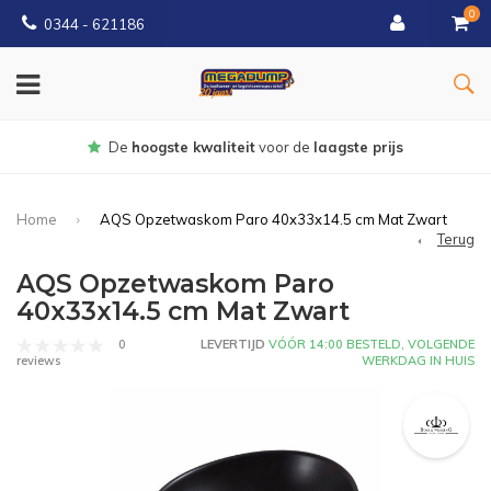
0
0344 - 621186
Gratis
bezorgd vanaf € 150
Home
AQS Opzetwaskom Paro 40x33x14.5 cm Mat Zwart
Terug
AQS Opzetwaskom Paro
40x33x14.5 cm Mat Zwart
0
LEVERTIJD
VÓÓR 14:00 BESTELD, VOLGENDE
WERKDAG IN HUIS
reviews