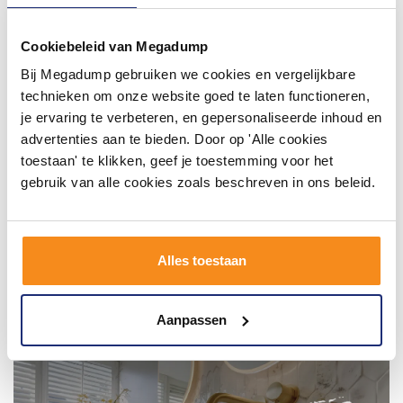
Wij geloven in de kracht van delen. Deel jouw
badkamer op Instagram met #mijndroombadkamer
Cookiebeleid van Megadump
en tag @megadumpnl. Samen bouwen we een
inspirerende omgeving vol met unieke
Bij Megadump gebruiken we cookies en vergelijkbare
badkamerstijlen. Doe je mee?
technieken om onze website goed te laten functioneren,
je ervaring te verbeteren, en gepersonaliseerde inhoud en
advertenties aan te bieden. Door op 'Alle cookies
toestaan' te klikken, geef je toestemming voor het
gebruik van alle cookies zoals beschreven in ons beleid.
Alles toestaan
Aanpassen