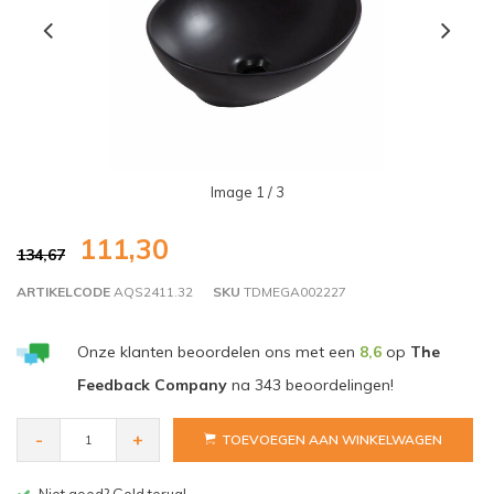
Image
1
/ 3
111,30
134,67
ARTIKELCODE
AQS2411.32
SKU
TDMEGA002227
Onze klanten beoordelen ons met een
8,6
op
The
Feedback Company
na
343
beoordelingen!
-
+
TOEVOEGEN AAN WINKELWAGEN
Gratis bezorgen v.a. € 150,- (NL)