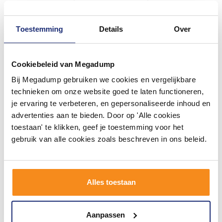
Toestemming
Details
Over
Cookiebeleid van Megadump
#mijndroombadkamer
Bij Megadump gebruiken we cookies en vergelijkbare
technieken om onze website goed te laten functioneren,
Wij geloven in de kracht van delen. Deel jouw
badkamer op Instagram met #mijndroombadkamer
je ervaring te verbeteren, en gepersonaliseerde inhoud en
en tag @megadumpnl. Samen bouwen we een
advertenties aan te bieden. Door op 'Alle cookies
inspirerende omgeving vol met unieke
badkamerstijlen. Doe je mee?
toestaan' te klikken, geef je toestemming voor het
gebruik van alle cookies zoals beschreven in ons beleid.
Alles toestaan
Aanpassen