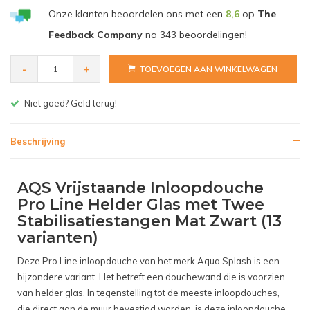
€244,50
Onze klanten beoordelen ons met een
8,6
op
The
Feedback Company
na
343
beoordelingen!
-
+
TOEVOEGEN AAN WINKELWAGEN
Gratis bezorgen v.a. € 150,- (NL)
Beschrijving
AQS Vrijstaande Inloopdouche
Pro Line Helder Glas met Twee
Stabilisatiestangen Mat Zwart (13
varianten)
Deze Pro Line inloopdouche van het merk Aqua Splash is een
bijzondere variant. Het betreft een douchewand die is voorzien
van helder glas. In tegenstelling tot de meeste inloopdouches,
die direct aan de muur bevestigd worden, is deze inloopdouche