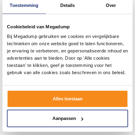
Toestemming
Details
Over
Cookiebeleid van Megadump
Bij Megadump gebruiken we cookies en vergelijkbare
technieken om onze website goed te laten functioneren,
je ervaring te verbeteren, en gepersonaliseerde inhoud en
advertenties aan te bieden. Door op 'Alle cookies
Heka Sierradiator Antraciet
Luxe Douche-Arm Rond
toestaan' te klikken, geef je toestemming voor het
766X600 Midden/Onder
Plafondbevestiging 30Cm
gebruik van alle cookies zoals beschreven in ons beleid.
Aansluiting
Chroom
Vóór 14:00 besteld,
Vóór 14:00 besteld,
volgende werkdag in huis
volgende werkdag in huis
156,09
75,75
129,00
62,60
Alles toestaan
Meer info
Meer info
Aanpassen