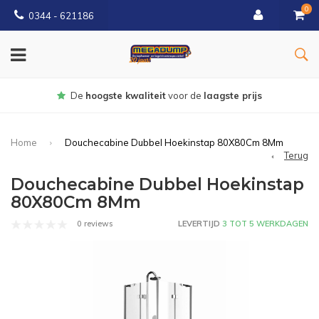
0
0344 - 621186
Gratis
bezorgd vanaf € 150
Home
Douchecabine Dubbel Hoekinstap 80X80Cm 8Mm
Terug
Douchecabine Dubbel Hoekinstap
80X80Cm 8Mm
0 reviews
LEVERTIJD
3 TOT 5 WERKDAGEN