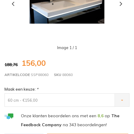
Image
1
/ 1
156,00
188,76
ARTIKELCODE
SSP88060
SKU
88060
Maak een keuze:
*
60 cm - €156,00
Onze klanten beoordelen ons met een
8,6
op
The
Feedback Company
na
343
beoordelingen!