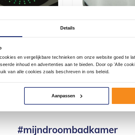
Details
oofddouche Met Led
Schuimstraalbreker M28
38 Cm M116
Buitendraad Chroom
p
che met LED verlichting en
Schuimstraalbreker M28x1 buite
okies en vergelijkbare technieken om onze website goed te late
bediening. Met Sh...
chroom
seerde inhoud en advertenties aan te bieden. Door op 'Alle cooki
4.011,15
3.315,00
uik van alle cookies zoals beschreven in ons beleid.
Aanpassen
#mijndroombadkamer