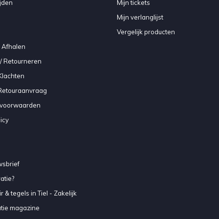
jden
Mijn tickets
Mijn verlanglijst
Vergelijk producten
 Afhalen
/ Retourneren
Klachten
 Retouraanvraag
voorwaarden
icy
sbrief
atie?
 & tegels in Tiel - Zakelijk
atie magazine