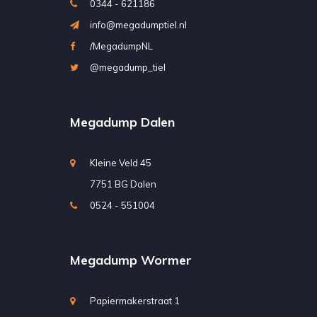
0344 - 621186
info@megadumptiel.nl
/MegadumpNL
@megadump_tiel
Megadump Dalen
Kleine Veld 45
7751 BG Dalen
0524 - 551004
Megadump Wormer
Papiermakerstraat 1