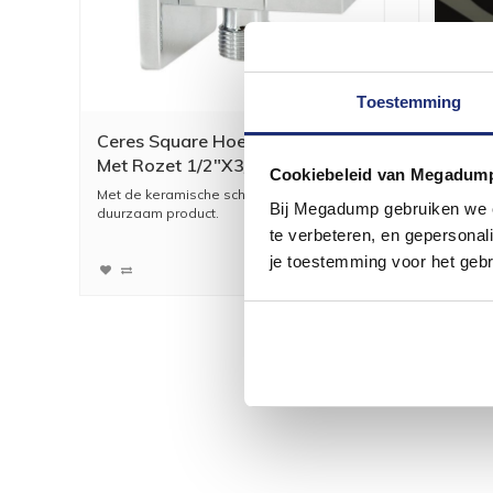
Toestemming
Ceres Square Hoekstopkraan
Mate H
Met Rozet 1/2"X3/8"
Rond 
Cookiebeleid van Megadum
Met de keramische schijven is dit een
Hoofddou
Bij Megadump gebruiken we co
duurzaam product.
afstands
te verbeteren, en gepersonali
24,14
19,95
je toestemming voor het gebr