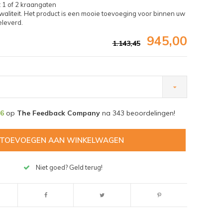
 1 of 2 kraangaten
iteit. Het product is een mooie toevoeging voor binnen uw
leverd.
945,00
1.143,45
,6
op
The Feedback Company
na
343
beoordelingen!
TOEVOEGEN AAN WINKELWAGEN
Niet goed? Geld terug!
Afbeelding vergroten