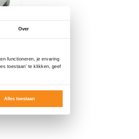
Over
X1
ndraad
n functioneren, je ervaring
es toestaan' te klikken, geef
7,20
5,95
Alles toestaan