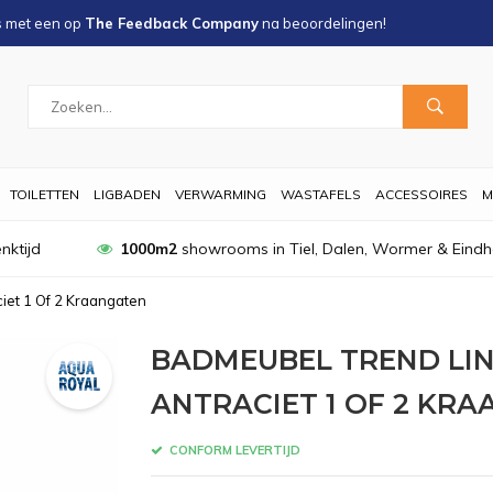
s met een
op
The Feedback Company
na
beoordelingen!
TOILETTEN
LIGBADEN
VERWARMING
WASTAFELS
ACCESSOIRES
M
nktijd
1000m2
showrooms in Tiel, Dalen, Wormer & Eind
et 1 Of 2 Kraangaten
BADMEUBEL TREND LIN
ANTRACIET 1 OF 2 KR
CONFORM LEVERTIJD