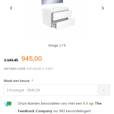
Image
1
/ 5
945,00
1.143,45
ARTIKELCODE
SSP18100-1-1SET
Maak een keuze:
*
1 Kraangat - €945,00
Onze klanten beoordelen ons met een
8,6
op
The
Feedback Company
na
343
beoordelingen!