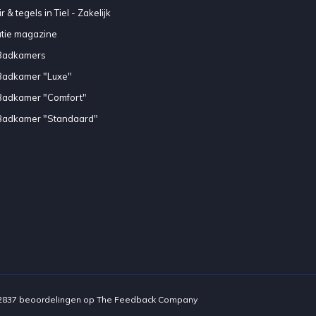
 & tegels in Tiel - Zakelijk
atie magazine
Badkamers
Badkamer "Luxe"
Badkamer "Comfort"
Badkamer "Standaard"
2837
beoordelingen op
The Feedback Company