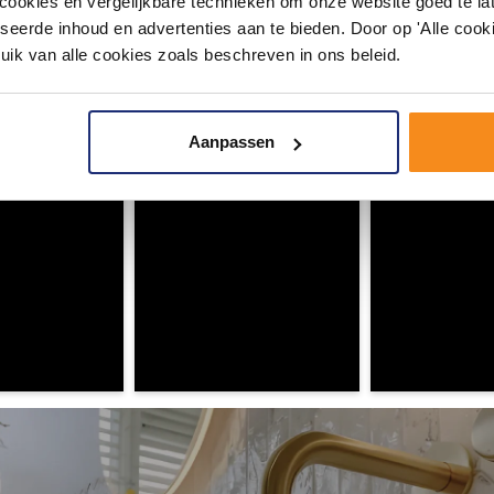
okies en vergelijkbare technieken om onze website goed te late
seerde inhoud en advertenties aan te bieden. Door op 'Alle cooki
#mijndroombadkamer
uik van alle cookies zoals beschreven in ons beleid.
ouw badkamer op Instagram met #mijndroombadkamer en tag @m
omgeving vol met unieke badkamerstijlen. Doe je mee?
Aanpassen