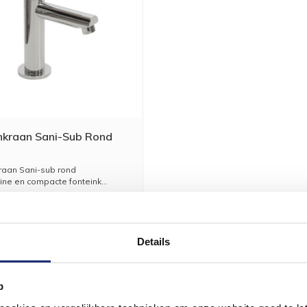
nkraan Sani-Sub Rond
raan Sani-sub rond
ine en compacte fonteink...
72,60
60,00
Details
p