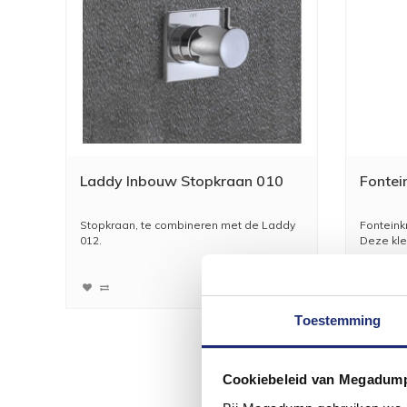
Laddy Inbouw Stopkraan 010
Fontei
Stopkraan, te combineren met de Laddy
Fonteink
012.
Deze kle
187,55
155,00
Toestemming
Cookiebeleid van Megadum