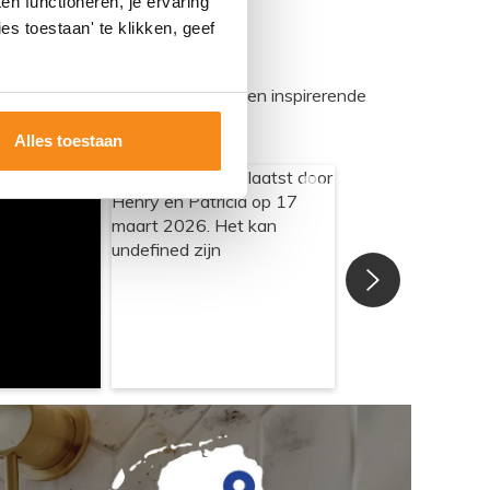
n functioneren, je ervaring
es toestaan' te klikken, geef
egadumpnl. Samen bouwen we een inspirerende
Alles toestaan