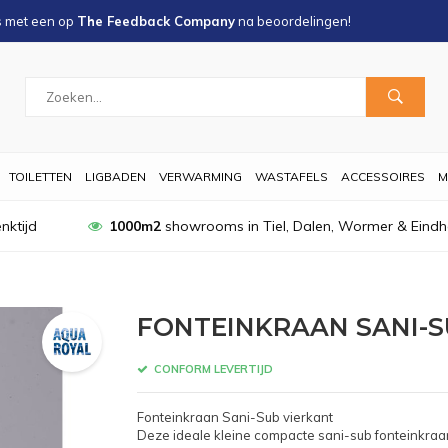
s met een
op
The Feedback Company
na
beoordelingen!
TOILETTEN
LIGBADEN
VERWARMING
WASTAFELS
ACCESSOIRES
M
nktijd
1000m2
showrooms in Tiel, Dalen, Wormer & Eind
FONTEINKRAAN SANI-S
CONFORM LEVERTIJD
Fonteinkraan Sani-Sub vierkant
Deze ideale kleine compacte sani-sub fonteinkraan