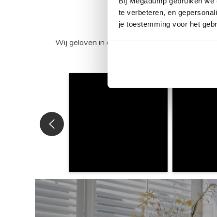
Bij Megadump gebruiken we co
te verbeteren, en gepersonali
je toestemming voor het gebr
Wij geloven in de kracht van delen. Deel j