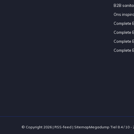
B2B sanitair
Ons inspir
Complete 
Complete 
Complete 
Complete 
© Copyright 2026 |
RSS-feed
|
Sitemap
Megadump Tiel
8.4
/
10
-