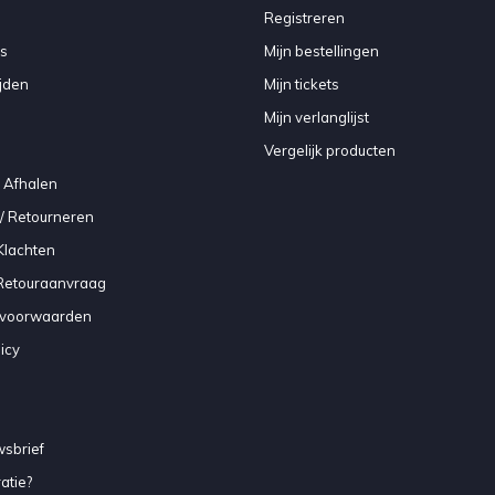
Registreren
s
Mijn bestellingen
jden
Mijn tickets
Mijn verlanglijst
Vergelijk producten
 Afhalen
/ Retourneren
Klachten
 Retouraanvraag
voorwaarden
icy
sbrief
atie?