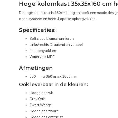
Hoge kolomkast 35x35x160 cm h
De hoge kolomkast is 160cm hoog en heeft een mooie design en
close systeem en heeft 4 aparte opbergvakken.
Specificaties:
Soft close blumscharnieren
Links/rechts Draaiend universeel
4 opbergvakken
Watervast MDF
Afmetingen
350 mm x 350 mm x 1600 mm
Ook leverbaar in de kleuren:
Hoogglans wit
Grey Oak
Zwart Wengé
Hoogglans zwart
Hoogglans antraciet