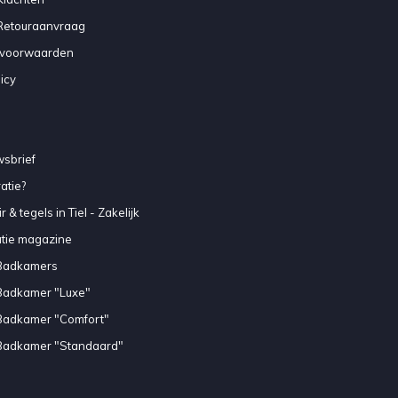
 Retouraanvraag
voorwaarden
icy
sbrief
atie?
 & tegels in Tiel - Zakelijk
atie magazine
Badkamers
Badkamer "Luxe"
Badkamer "Comfort"
Badkamer "Standaard"