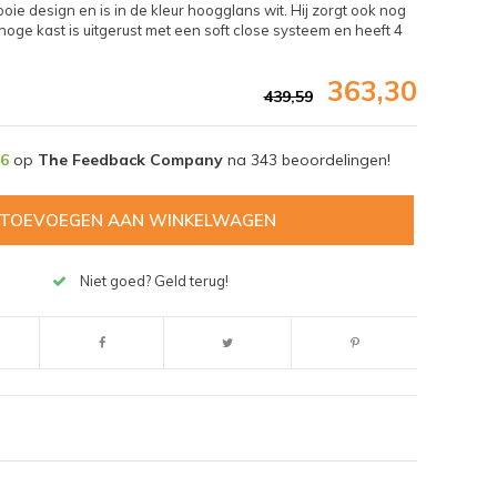
e design en is in de kleur hoogglans wit. Hij zorgt ook nog
oge kast is uitgerust met een soft close systeem en heeft 4
363,30
439,59
,6
op
The Feedback Company
na
343
beoordelingen!
TOEVOEGEN AAN WINKELWAGEN
Niet goed? Geld terug!