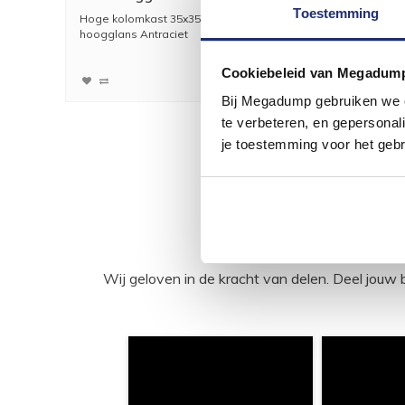
Toestemming
Hoge kolomkast 35x35x160 cm
hoogglans Antraciet
Hoge kolomka...
439,59
363,30
Cookiebeleid van Megadum
Bij Megadump gebruiken we co
te verbeteren, en gepersonali
je toestemming voor het gebr
Wij geloven in de kracht van delen. Deel j