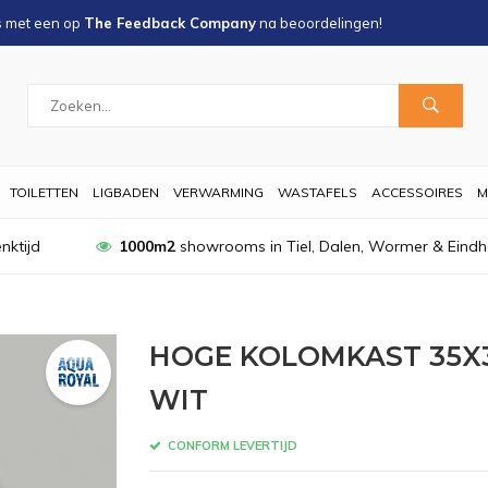
s met een
op
The Feedback Company
na
beoordelingen!
TOILETTEN
LIGBADEN
VERWARMING
WASTAFELS
ACCESSOIRES
M
nktijd
1000m2
showrooms in Tiel, Dalen, Wormer & Eind
HOGE KOLOMKAST 35X
WIT
CONFORM LEVERTIJD