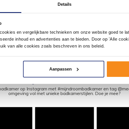
Details
p
okies en vergelijkbare technieken om onze website goed te late
seerde inhoud en advertenties aan te bieden. Door op 'Alle cooki
uik van alle cookies zoals beschreven in ons beleid.
Aanpassen
#mijndroombadkamer
ouw badkamer op Instagram met #mijndroombadkamer en tag @m
omgeving vol met unieke badkamerstijlen. Doe je mee?