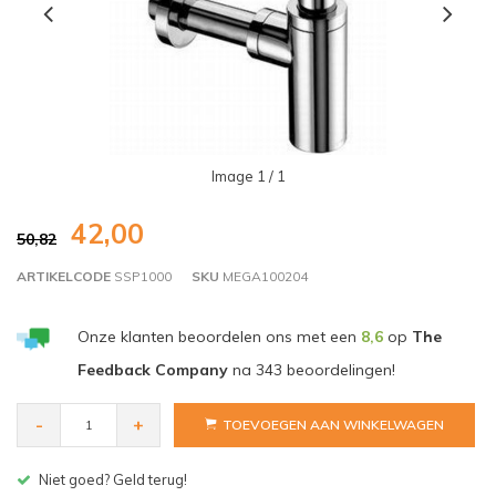
Image
1
/ 1
42,00
50,82
ARTIKELCODE
SSP1000
SKU
MEGA100204
Onze klanten beoordelen ons met een
8,6
op
The
Feedback Company
na
343
beoordelingen!
-
+
TOEVOEGEN AAN WINKELWAGEN
Gratis bezorgen v.a. € 150,- (NL)