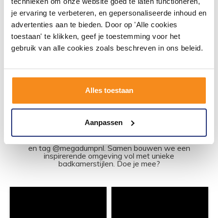
volgende (werk)dag in huis
volgende werkdag in huis
technieken om onze website goed te laten functioneren,
33,82
50,76
je ervaring te verbeteren, en gepersonaliseerde inhoud en
27,95
41,95
advertenties aan te bieden. Door op 'Alle cookies
toestaan' te klikken, geef je toestemming voor het
gebruik van alle cookies zoals beschreven in ons beleid.
Meer info
Meer info
Alles toestaan
#mijndroombadkamer
Aanpassen
Wij geloven in de kracht van delen. Deel jouw
badkamer op Instagram met #mijndroombadkamer
en tag @megadumpnl. Samen bouwen we een
inspirerende omgeving vol met unieke
badkamerstijlen. Doe je mee?