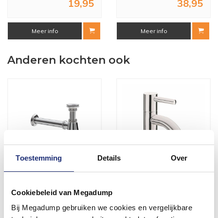
19,95
38,95
Meer info
Meer info
Anderen kochten ook
Toestemming
Details
Over
Plugbekersifon 5/4X32
Toiletkraan 1/2'' Chroom
Cookiebeleid van Megadump
Chroom
Kiwa Abzu Fonteinkraan
Bij Megadump gebruiken we cookies en vergelijkbare
Voor 14:00 besteld,
Vóór 14:00 besteld,