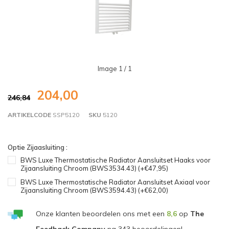
Image
1
/ 1
204,00
246,84
ARTIKELCODE
SSP5120
SKU
5120
Optie Zijaasluiting :
BWS Luxe Thermostatische Radiator Aansluitset Haaks voor
Zijaansluiting Chroom (BWS3534.43) (+€47,95)
BWS Luxe Thermostatische Radiator Aansluitset Axiaal voor
Zijaansluiting Chroom (BWS3594.43) (+€62,00)
Onze klanten beoordelen ons met een
8,6
op
The
Feedback Company
na
343
beoordelingen!