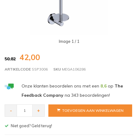
Image
1
/ 1
42,00
50,82
ARTIKELCODE
SSP3006
SKU
MEGA106286
Onze klanten beoordelen ons met een
8,6
op
The
Feedback Company
na
343
beoordelingen!
-
+
TOEVOEGEN AAN WINKELWAGEN
Gratis bezorgen v.a. € 150,- (NL)