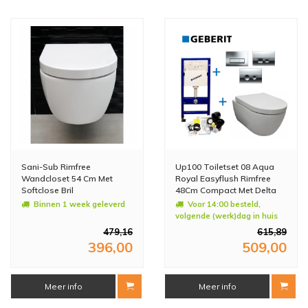
Sani-Sub Rimfree
Up100 Toiletset 08 Aqua
Wandcloset 54 Cm Met
Royal Easyflush Rimfree
Softclose Bril
48Cm Compact Met Delta
Drukplaat
Binnen 1 week geleverd
Voor 14:00 besteld,
volgende (werk)dag in huis
479,16
615,89
396,00
509,00
Meer info
Meer info