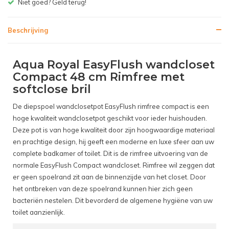
Gratis bezorgen v.a. € 150,- (NL)
Beschrijving
Aqua Royal EasyFlush wandcloset
Compact 48 cm Rimfree met
softclose bril
De diepspoel wandclosetpot EasyFlush rimfree compact is een
hoge kwaliteit wandclosetpot geschikt voor ieder huishouden.
Deze pot is van hoge kwaliteit door zijn hoogwaardige materiaal
en prachtige design, hij geeft een moderne en luxe sfeer aan uw
complete badkamer of toilet. Dit is de rimfree uitvoering van de
normale EasyFlush Compact wandcloset. Rimfree wil zeggen dat
er geen spoelrand zit aan de binnenzijde van het closet. Door
het ontbreken van deze spoelrand kunnen hier zich geen
bacteriën nestelen. Dit bevorderd de algemene hygiëne van uw
toilet aanzienlijk.