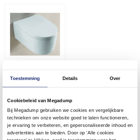
Juno Wandcloset Met
Diepspoel Zitting Wit
Toestemming
Details
Over
Vóór 14:00 besteld,
volgende werkdag in huis
Cookiebeleid van Megadump
325,49
269,00
Bij Megadump gebruiken we cookies en vergelijkbare
technieken om onze website goed te laten functioneren,
je ervaring te verbeteren, en gepersonaliseerde inhoud en
Meer info
advertenties aan te bieden. Door op 'Alle cookies