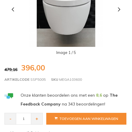
Image
1
/ 5
396,00
479,16
ARTIKELCODE
SSP5005
SKU
MEGA103600
Onze klanten beoordelen ons met een
8,6
op
The
Feedback Company
na
343
beoordelingen!
-
+
TOEVOEGEN AAN WINKELWAGEN