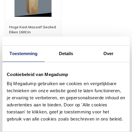
Hoge Kast Massief Geolied
Eiken 160Cm
Binnen 1 week geleverd
Toestemming
Details
Over
871,20
720,00
Cookiebeleid van Megadump
Meer info
Bij Megadump gebruiken we cookies en vergelijkbare
technieken om onze website goed te laten functioneren,
je ervaring te verbeteren, en gepersonaliseerde inhoud en
advertenties aan te bieden. Door op 'Alle cookies
toestaan' te klikken, geef je toestemming voor het
#mijndroombadkamer
gebruik van alle cookies zoals beschreven in ons beleid.
Wij geloven in de kracht van delen. Deel jouw