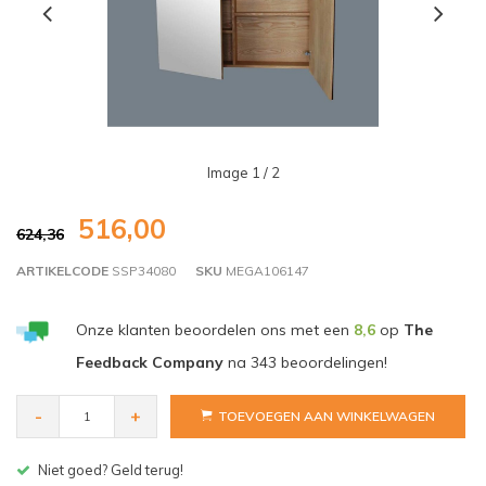
Image
1
/ 2
516,00
624,36
ARTIKELCODE
SSP34080
SKU
MEGA106147
Onze klanten beoordelen ons met een
8,6
op
The
Feedback Company
na
343
beoordelingen!
-
+
TOEVOEGEN AAN WINKELWAGEN
Gratis bezorgen v.a. € 150,- (NL)