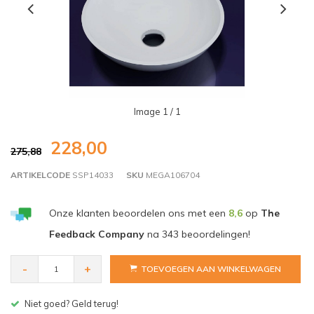
Image
1
/ 1
228,00
275,88
ARTIKELCODE
SSP14033
SKU
MEGA106704
Onze klanten beoordelen ons met een
8,6
op
The
Feedback Company
na
343
beoordelingen!
-
+
TOEVOEGEN AAN WINKELWAGEN
Gratis bezorgen v.a. € 150,- (NL)