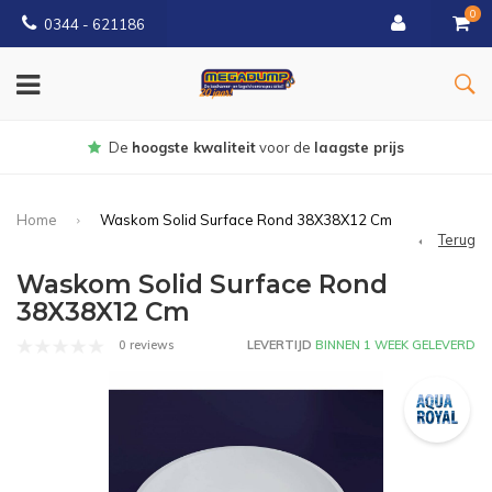
0
0344 - 621186
Gratis
bezorgd vanaf € 150
Home
Waskom Solid Surface Rond 38X38X12 Cm
Terug
Waskom Solid Surface Rond
38X38X12 Cm
0 reviews
LEVERTIJD
BINNEN 1 WEEK GELEVERD