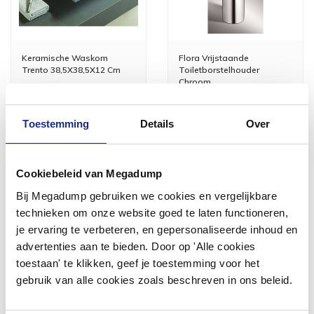
Keramische Waskom
Flora Vrijstaande
Trento 38,5X38,5X12 Cm
Toiletborstelhouder
Chroom
Binnen 1 week geleverd
Vóór 14:00 besteld,
volgende werkdag in huis
Toestemming
Details
Over
203,28
95,53
168,00
78,95
Cookiebeleid van Megadump
Meer info
Meer info
Bij Megadump gebruiken we cookies en vergelijkbare
technieken om onze website goed te laten functioneren,
je ervaring te verbeteren, en gepersonaliseerde inhoud en
advertenties aan te bieden. Door op 'Alle cookies
toestaan' te klikken, geef je toestemming voor het
#mijndroombadkamer
gebruik van alle cookies zoals beschreven in ons beleid.
Wij geloven in de kracht van delen. Deel jouw
badkamer op Instagram met #mijndroombadkamer