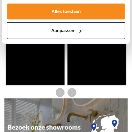
en tag @megadumpnl. Samen bouwen we een
inspirerende omgeving vol met unieke
Alles toestaan
badkamerstijlen. Doe je mee?
Aanpassen