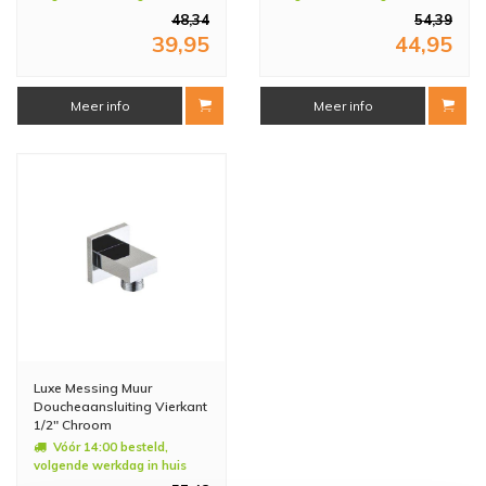
48,34
54,39
39,95
44,95
Meer info
Meer info
Luxe Messing Muur
Doucheaansluiting Vierkant
1/2" Chroom
Vóór 14:00 besteld,
volgende werkdag in huis