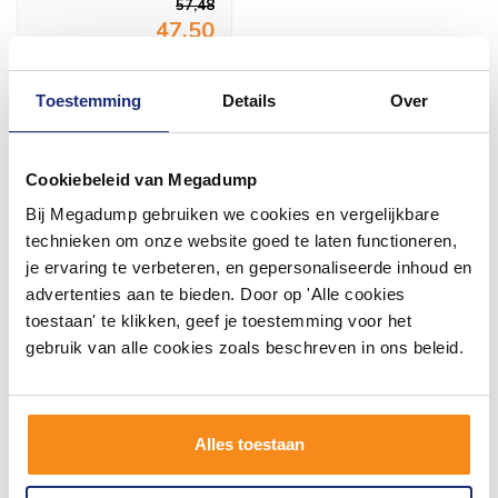
57,48
47,50
Meer info
Toestemming
Details
Over
Cookiebeleid van Megadump
Bij Megadump gebruiken we cookies en vergelijkbare
#mijndroombadkamer
technieken om onze website goed te laten functioneren,
je ervaring te verbeteren, en gepersonaliseerde inhoud en
Wij geloven in de kracht van delen. Deel jouw
advertenties aan te bieden. Door op 'Alle cookies
badkamer op Instagram met #mijndroombadkamer
en tag @megadumpnl. Samen bouwen we een
toestaan' te klikken, geef je toestemming voor het
inspirerende omgeving vol met unieke
gebruik van alle cookies zoals beschreven in ons beleid.
badkamerstijlen. Doe je mee?
Alles toestaan