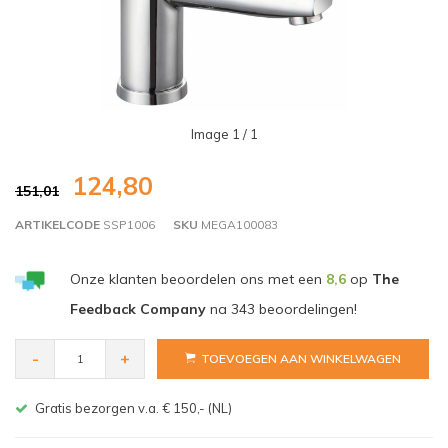
Image
1
/ 1
124,80
151,01
ARTIKELCODE
SSP1006
SKU
MEGA100083
Onze klanten beoordelen ons met een
8,6
op
The
Feedback Company
na
343
beoordelingen!
-
+
TOEVOEGEN AAN WINKELWAGEN
Gratis bezorgen v.a. € 150,- (NL)