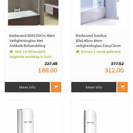
Badwand 80X150Cm 6Mm
Badwand Sanilux
Veiligheidsglas Met
80x140cm 6mm
Antikalk Behandeling
veiligheidsglas EasyClean
Vóór 14:00 besteld,
Binnen 1 week geleverd
volgende werkdag in huis
227,48
377,52
188,00
312,00
Meer info
Meer info