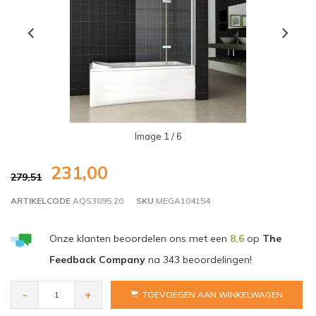
Image
1
/ 6
231,00
279,51
ARTIKELCODE
AQS3895.20
SKU
MEGA104154
Onze klanten beoordelen ons met een
8,6
op
The
Feedback Company
na
343
beoordelingen!
-
+
TOEVOEGEN AAN WINKELWAGEN