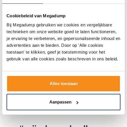
Cookiebeleid van Megadump
Bij Megadump gebruiken we cookies en vergelijkbare
technieken om onze website goed te laten functioneren,
je ervaring te verbeteren, en gepersonaliseerde inhoud en
Badwand Megaline Bibi
advertenties aan te bieden. Door op 'Alle cookies
Recht 120x140cm 6mm 3-
delig
toestaan' te klikken, geef je toestemming voor het
3 tot 5 Werkdagen
gebruik van alle cookies zoals beschreven in ons beleid.
453,75
375,00
Alles toestaan
Meer info
Aanpassen