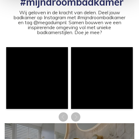
#mijndroombadkamer
Wij geloven in de kracht van delen. Deel jouw
badkamer op Instagram met #mijndroombadkamer
en tag @megadumpnl. Samen bouwen we een
inspirerende omgeving vol met unieke
badkamerstijlen. Doe je mee?