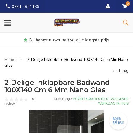
0
0344 - 621186
Gratis
bezorgd vanaf € 150
Home
2-Delige Inklapbare Badwand 100X140 Cm 6 Mm Nano
Glas
Terug
2-Delige Inklapbare Badwand
100X140 Cm 6 Mm Nano Glas
0
LEVERTIJD
VÓÓR 14:00 BESTELD, VOLGENDE
WERKDAG IN HUIS
reviews