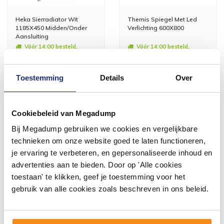
Heka Sierradiator Wit
Themis Spiegel Met Led
1185X450 Midden/Onder
Verlichting 600X800
Aansluiting
Vóór 14:00 besteld,
Vóór 14:00 besteld,
volgende werkdag in huis
volgende werkdag in huis
156,09
202,07
129,00
167,00
Toestemming
Details
Over
Meer info
Meer info
Cookiebeleid van Megadump
Bij Megadump gebruiken we cookies en vergelijkbare
technieken om onze website goed te laten functioneren,
je ervaring te verbeteren, en gepersonaliseerde inhoud en
advertenties aan te bieden. Door op 'Alle cookies
#mijndroombadkamer
toestaan' te klikken, geef je toestemming voor het
gebruik van alle cookies zoals beschreven in ons beleid.
Wij geloven in de kracht van delen. Deel jouw
badkamer op Instagram met #mijndroombadkamer
en tag @megadumpnl. Samen bouwen we een
inspirerende omgeving vol met unieke
badkamerstijlen. Doe je mee?