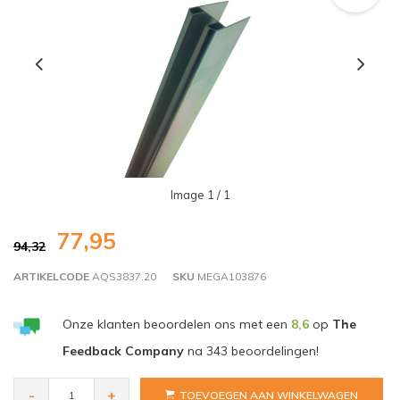
Image
1
/ 1
77,95
94,32
ARTIKELCODE
AQS3837.20
SKU
MEGA103876
Onze klanten beoordelen ons met een
8,6
op
The
Feedback Company
na
343
beoordelingen!
-
+
TOEVOEGEN AAN WINKELWAGEN