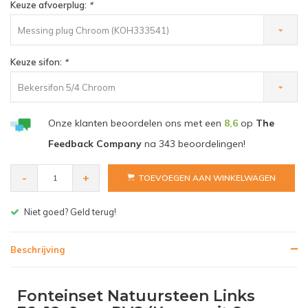
Keuze afvoerplug:
*
Messing plug Chroom (KOH333541)
Keuze sifon:
*
Bekersifon 5/4 Chroom
Onze klanten beoordelen ons met een
8,6
op
The
Feedback Company
na
343
beoordelingen!
-
+
TOEVOEGEN AAN WINKELWAGEN
Gratis bezorgen v.a. € 150,- (NL)
Beschrijving
Fonteinset Natuursteen Links