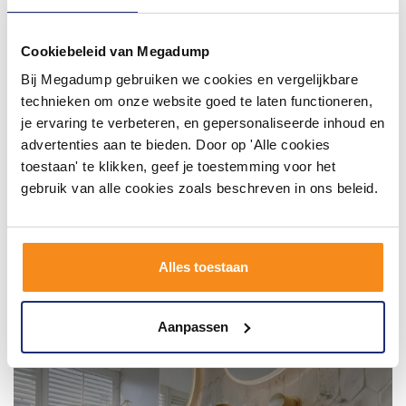
#mijndroombadkamer
Wij geloven in de kracht van delen. Deel jouw
badkamer op Instagram met #mijndroombadkamer
Cookiebeleid van Megadump
en tag @megadumpnl. Samen bouwen we een
Bij Megadump gebruiken we cookies en vergelijkbare
inspirerende omgeving vol met unieke
badkamerstijlen. Doe je mee?
technieken om onze website goed te laten functioneren,
je ervaring te verbeteren, en gepersonaliseerde inhoud en
advertenties aan te bieden. Door op 'Alle cookies
toestaan' te klikken, geef je toestemming voor het
gebruik van alle cookies zoals beschreven in ons beleid.
Alles toestaan
Aanpassen