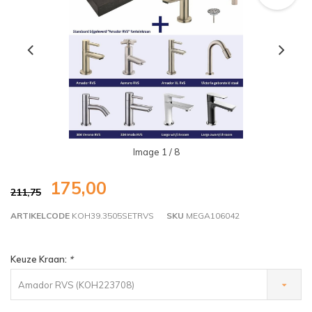
Image
1
/ 8
175,00
211,75
ARTIKELCODE
KOH39.3505SETRVS
SKU
MEGA106042
Keuze Kraan:
*
Amador RVS (KOH223708)