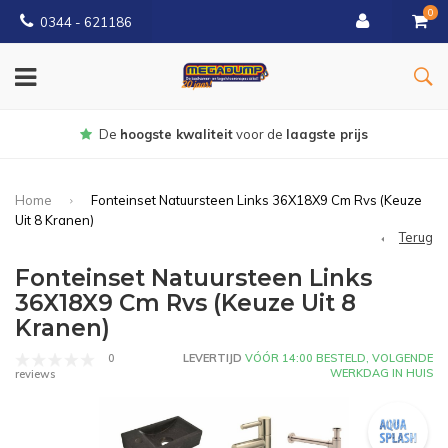
0
0344 - 621186
Gratis
bezorgd vanaf € 150
Home
Fonteinset Natuursteen Links 36X18X9 Cm Rvs (Keuze
Uit 8 Kranen)
Terug
Fonteinset Natuursteen Links
36X18X9 Cm Rvs (Keuze Uit 8
Kranen)
0
LEVERTIJD
VÓÓR 14:00 BESTELD, VOLGENDE
WERKDAG IN HUIS
reviews