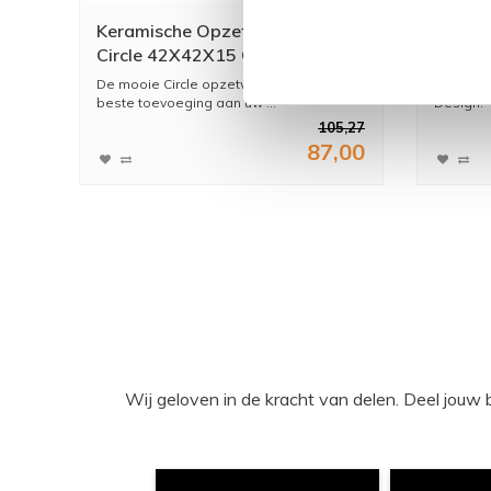
Keramische Opzetwastafel
Opbou
Circle 42X42X15 Cm
54X32
De mooie Circle opzetwastafel is de
De nieu
beste toevoeging aan uw ...
Design.
105,27
87,00
Wij geloven in de kracht van delen. Deel j