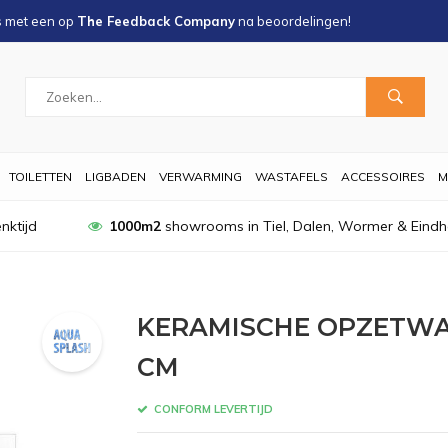
s met een
op
The Feedback Company
na
beoordelingen!
TOILETTEN
LIGBADEN
VERWARMING
WASTAFELS
ACCESSOIRES
M
nktijd
1000m2
showrooms in Tiel, Dalen, Wormer & Eind
KERAMISCHE OPZETWAS
CM
CONFORM LEVERTIJD