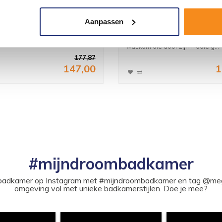
w Wastafel App
Keramische Waskom Mil
Aanpassen
X12 Cm
48X35X14 Cm
we opbouw wastafel van Best
Is een hoge kwalitatieve opbou
waskom die door zijn mooie g...
177,87
147,00
1
#mijndroombadkamer
ouw badkamer op Instagram met #mijndroombadkamer en tag @m
omgeving vol met unieke badkamerstijlen. Doe je mee?