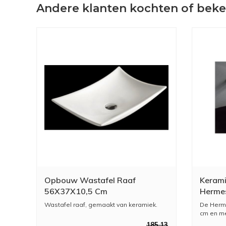
Andere klanten kochten of bek
Opbouw Wastafel Raaf
Kerami
56X37X10,5 Cm
Herme
Wastafel raaf, gemaakt van keramiek.
De Herme
cm en me
185,13