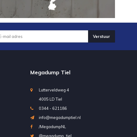
Verstuur
Megadump Tiel
Lutterveldweg 4
4005 LD Tiel
0344 - 621186
info@megadumptiel.nl
/MegadumpNL
@megadump_tiel