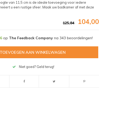
ogte van 11,5 cm is de ideale toevoeging voor iedere
reëert u een rustige sfeer. Maak uw badkamer af met deze
104,00
125,84
,6
op
The Feedback Company
na
343
beoordelingen!
TOEVOEGEN AAN WINKELWAGEN
Niet goed? Geld terug!
Afbeelding vergroten