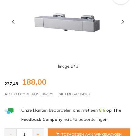
Image
1
/ 3
188,00
227,48
ARTIKELCODE
AQS3967.29
SKU
MEGA104267
Onze klanten beoordelen ons met een
8,6
op
The
Feedback Company
na
343
beoordelingen!
-
+
TOEVOEGEN AAN WINKELWAGEN