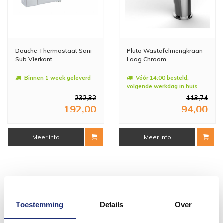
Douche Thermostaat Sani-
Pluto Wastafelmengkraan
Sub Vierkant
Laag Chroom
Binnen 1 week geleverd
Vóór 14:00 besteld,
volgende werkdag in huis
232,32
113,74
192,00
94,00
Meer info
Meer info
#mijndroombadkamer
Toestemming
Details
Over
Wij geloven in de kracht van delen. Deel jouw