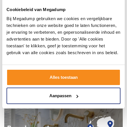
badkamer op Instagram met #mijndroombadkamer
en tag @megadumpnl. Samen bouwen we een
Cookiebeleid van Megadump
inspirerende omgeving vol met unieke
badkamerstijlen. Doe je mee?
Bij Megadump gebruiken we cookies en vergelijkbare
technieken om onze website goed te laten functioneren,
je ervaring te verbeteren, en gepersonaliseerde inhoud en
advertenties aan te bieden. Door op 'Alle cookies
toestaan' te klikken, geef je toestemming voor het
gebruik van alle cookies zoals beschreven in ons beleid.
Alles toestaan
Aanpassen