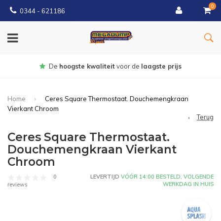
0
0344 - 621186
Gratis
bezorgd vanaf € 150
Home
Ceres Square Thermostaat. Douchemengkraan
Vierkant Chroom
Terug
Ceres Square Thermostaat.
Douchemengkraan Vierkant
Chroom
0
LEVERTIJD
VÓÓR 14:00 BESTELD, VOLGENDE
WERKDAG IN HUIS
reviews