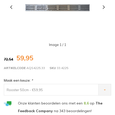
Image
1
/ 1
59,95
72,54
ARTIKELCODE
AQS4225.33
SKU
33.4225
Maak een keuze:
*
Rooster 50cm - €59,95
Onze klanten beoordelen ons met een
8,6
op
The
Feedback Company
na
343
beoordelingen!