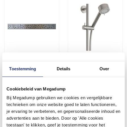
Rvs Douchegoot Design
Glijstangset Compleet
Rooster Type 3
Chroom Abzu
Toestemming
Details
Over
Voor 14:00 besteld,
Vóór 14:00 besteld,
volgende (werk)dag in huis
volgende werkdag in huis
72,54
113,68
Cookiebeleid van Megadump
59,95
93,95
Bij Megadump gebruiken we cookies en vergelijkbare
technieken om onze website goed te laten functioneren,
Meer info
Meer info
je ervaring te verbeteren, en gepersonaliseerde inhoud en
advertenties aan te bieden. Door op 'Alle cookies
toestaan' te klikken, geef je toestemming voor het