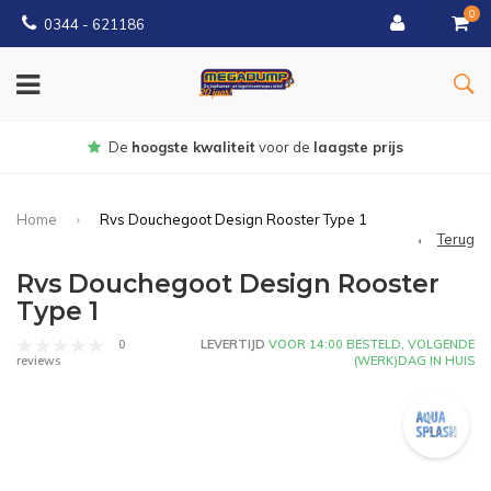
0
0344 - 621186
Gratis
bezorgd vanaf € 150
Home
Rvs Douchegoot Design Rooster Type 1
Terug
Rvs Douchegoot Design Rooster
Type 1
0
LEVERTIJD
VOOR 14:00 BESTELD, VOLGENDE
(WERK)DAG IN HUIS
reviews