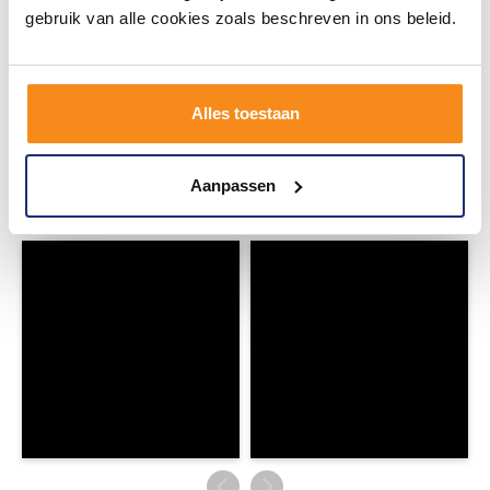
gebruik van alle cookies zoals beschreven in ons beleid.
#mijndroombadkamer
Alles toestaan
Wij geloven in de kracht van delen. Deel jouw
badkamer op Instagram met #mijndroombadkamer
en tag @megadumpnl. Samen bouwen we een
inspirerende omgeving vol met unieke
Aanpassen
badkamerstijlen. Doe je mee?