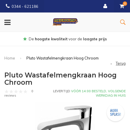
0
0344 - 621186
Gratis
bezorgd vanaf € 150
Home
Pluto Wastafelmengkraan Hoog Chroom
Terug
Pluto Wastafelmengkraan Hoog
Chroom
0
LEVERTIJD
VÓÓR 14:00 BESTELD, VOLGENDE
WERKDAG IN HUIS
reviews