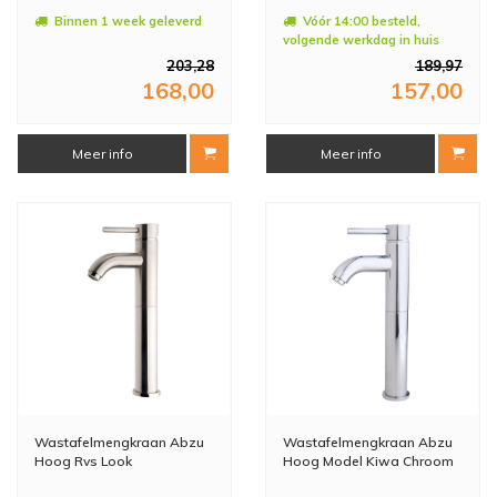
Binnen 1 week geleverd
Vóór 14:00 besteld,
volgende werkdag in huis
203,28
189,97
168,00
157,00
Meer info
Meer info
Wastafelmengkraan Abzu
Wastafelmengkraan Abzu
Hoog Rvs Look
Hoog Model Kiwa Chroom