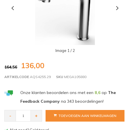
Image
1
/ 2
136,00
164,56
ARTIKELCODE
AQS4255.29
SKU
MEGA105880
Onze klanten beoordelen ons met een
8,6
op
The
Feedback Company
na
343
beoordelingen!
-
+
TOEVOEGEN AAN WINKELWAGEN
Gratis bezorgen v.a. € 150,- (NL)