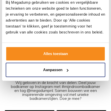
Vierkant
Hoog Wit Chroom
Bij Megadump gebruiken we cookies en vergelijkbare
technieken om onze website goed te laten functioneren,
Binnen 1 week geleverd
Vóór 14:00 besteld,
je ervaring te verbeteren, en gepersonaliseerde inhoud en
volgende werkdag in huis
advertenties aan te bieden. Door op 'Alle cookies
217,80
210,54
180,00
174,00
toestaan' te klikken, geef je toestemming voor het
gebruik van alle cookies zoals beschreven in ons beleid.
Meer info
Meer info
Alles toestaan
Aanpassen
#mijndroombadkamer
Wij geloven in de kracht van delen. Deel jouw
badkamer op Instagram met #mijndroombadkamer
en tag @megadumpnl. Samen bouwen we een
inspirerende omgeving vol met unieke
badkamerstijlen. Doe je mee?