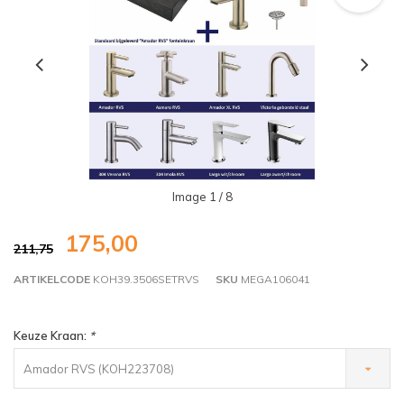
Image
1
/ 8
175,00
211,75
ARTIKELCODE
KOH39.3506SETRVS
SKU
MEGA106041
Keuze Kraan:
*
Amador RVS (KOH223708)