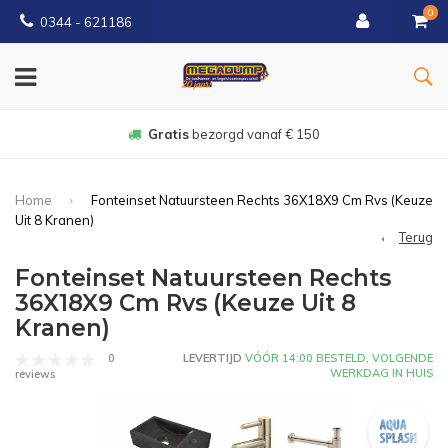
0
0344 - 621186
Gratis
bezorgd vanaf € 150
Home
Fonteinset Natuursteen Rechts 36X18X9 Cm Rvs (Keuze
Uit 8 Kranen)
Terug
Fonteinset Natuursteen Rechts
36X18X9 Cm Rvs (Keuze Uit 8
Kranen)
0
LEVERTIJD
VÓÓR 14:00 BESTELD, VOLGENDE
WERKDAG IN HUIS
reviews