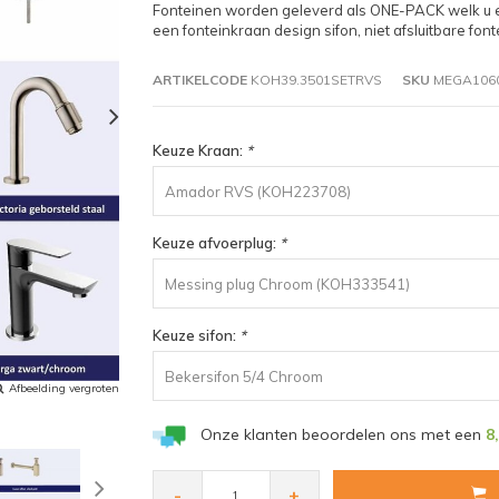
Fonteinen worden geleverd als ONE-PACK welk u e
een fonteinkraan design sifon, niet afsluitbare fon
ARTIKELCODE
KOH39.3501SETRVS
SKU
MEGA106
Keuze Kraan:
*
Amador RVS (KOH223708)
Keuze afvoerplug:
*
Messing plug Chroom (KOH333541)
Keuze sifon:
*
Bekersifon 5/4 Chroom
Afbeelding vergroten
Onze klanten beoordelen ons met een
8
-
+