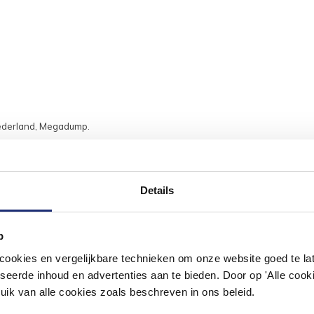
Nederland, Megadump.
Details
#mijndroombadkamer
p
okies en vergelijkbare technieken om onze website goed te late
ouw badkamer op Instagram met #mijndroombadkamer en tag @m
omgeving vol met unieke badkamerstijlen. Doe je mee?
seerde inhoud en advertenties aan te bieden. Door op 'Alle cooki
uik van alle cookies zoals beschreven in ons beleid.