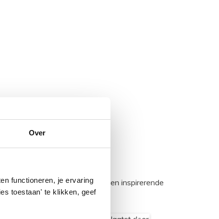
Over
n functioneren, je ervaring
egadumpnl. Samen bouwen we een inspirerende
es toestaan' te klikken, geef