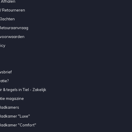
 Afhalen
/ Retourneren
Klachten
 Retouraanvraag
voorwaarden
icy
sbrief
atie?
 & tegels in Tiel - Zakelijk
atie magazine
Badkamers
Badkamer "Luxe"
Badkamer "Comfort"