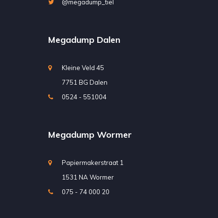
@megadump_tiel
Megadump Dalen
Kleine Veld 45
7751 BG Dalen
0524 - 551004
Megadump Wormer
Papiermakerstraat 1
1531 NA Wormer
075 - 74 000 20