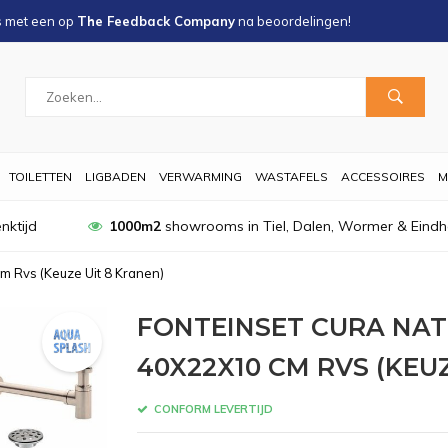
s met een
op
The Feedback Company
na
beoordelingen!
TOILETTEN
LIGBADEN
VERWARMING
WASTAFELS
ACCESSOIRES
M
nktijd
1000m2
showrooms in Tiel, Dalen, Wormer & Eind
m Rvs (Keuze Uit 8 Kranen)
FONTEINSET CURA NA
40X22X10 CM RVS (KEU
CONFORM LEVERTIJD