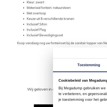
Kleur: zwart
Materiaal fontein: natuursteen
Met overloop
Keuze uit 8 verschillende kranen
Inclusief Sifon
Inclusief Plug
Inclusief Bevestigingsset
Koop vandaag nog uw fonteinset bij de sanitair topper van 
Toestemming
Cookiebeleid van Megadum
Bij Megadump gebruiken we co
Wij geloven in de kracht van delen. Deel j
te verbeteren, en gepersonali
je toestemming voor het gebr