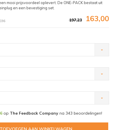
en mooi prijsvoordeel oplevert. De ONE-PACK bestaat uit
teinplug en een bevestiging set.
163,00
197,23
036
Afbeelding vergroten
,6
op
The Feedback Company
na
343
beoordelingen!
TOEVOEGEN AAN WINKELWAGEN