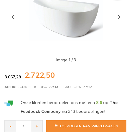
Image
1
/ 3
2.722,50
3.067,29
ARTIKELCODE
LUCLUPA1775M
SKU
LUPA1775M
Onze klanten beoordelen ons met een
8,6
op
The
Feedback Company
na
343
beoordelingen!
-
+
TOEVOEGEN AAN WINKELWAGEN