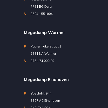
7751 BG Dalen
0524 - 551004
Megadump Wormer
Papiermakerstraat 1
1531 NA Wormer
075 - 74 000 20
Megadump Eindhoven
Boschdijk 944
5627 AC Eindhoven
040-741 00 41