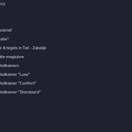
icy
sbrief
atie?
 & tegels in Tiel - Zakelijk
atie magazine
Badkamers
Badkamer "Luxe"
Badkamer "Comfort"
Badkamer "Standaard"