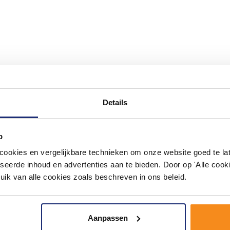
#mijndroombadkamer
Details
ouw badkamer op Instagram met #mijndroombadkamer en tag @m
omgeving vol met unieke badkamerstijlen. Doe je mee?
p
okies en vergelijkbare technieken om onze website goed te late
seerde inhoud en advertenties aan te bieden. Door op 'Alle cooki
uik van alle cookies zoals beschreven in ons beleid.
Aanpassen