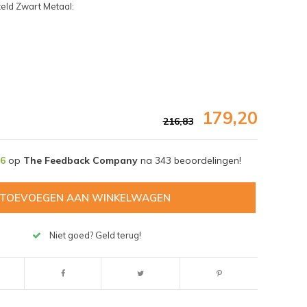
eld Zwart Metaal:
179,20
216,83
,6
op
The Feedback Company
na
343
beoordelingen!
TOEVOEGEN AAN WINKELWAGEN
Niet goed? Geld terug!
Afbeelding vergroten