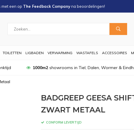
s met een
op
The Feedback Company
na
beoordelingen!
TOILETTEN
LIGBADEN
VERWARMING
WASTAFELS
ACCESSOIRES
M
nktijd
1000m2
showrooms in Tiel, Dalen, Wormer & Eind
Metaal
BADGREEP GEESA SHIF
ZWART METAAL
CONFORM LEVERTIJD