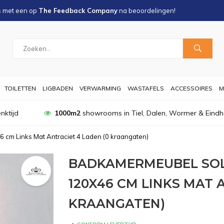
s met een
op
The Feedback Company
na
beoordelingen!
TOILETTEN
LIGBADEN
VERWARMING
WASTAFELS
ACCESSOIRES
M
nktijd
1000m2
showrooms in Tiel, Dalen, Wormer & Eind
cm Links Mat Antraciet 4 Laden (0 kraangaten)
BADKAMERMEUBEL SOL
120X46 CM LINKS MAT 
KRAANGATEN)