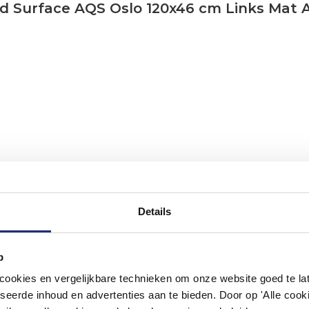
d Surface AQS Oslo 120x46 cm Links Mat A
Details
p
#mijndroombadkamer
okies en vergelijkbare technieken om onze website goed te late
seerde inhoud en advertenties aan te bieden. Door op 'Alle cooki
ouw badkamer op Instagram met #mijndroombadkamer en tag @m