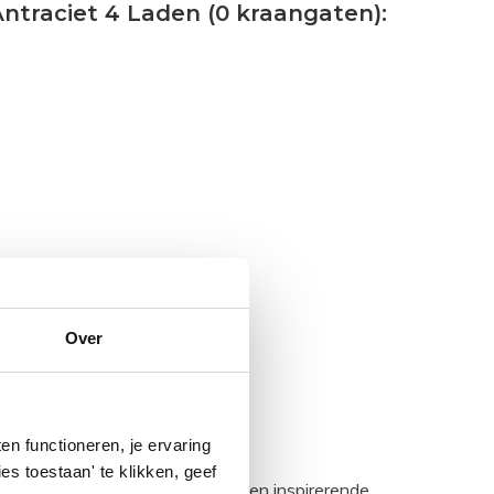
ntraciet 4 Laden (0 kraangaten):
Over
n functioneren, je ervaring
es toestaan' te klikken, geef
egadumpnl. Samen bouwen we een inspirerende