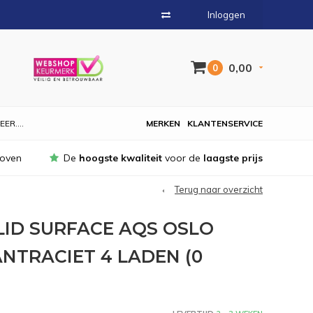
Inloggen
0,00
0
EER....
MERKEN
KLANTENSERVICE
hoven
De
hoogste kwaliteit
voor de
laagste prijs
Terug naar overzicht
ID SURFACE AQS OSLO
ANTRACIET 4 LADEN (0