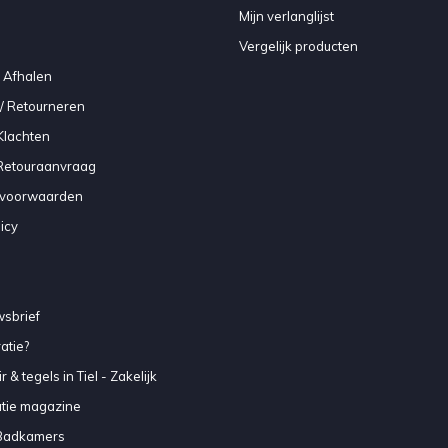
Mijn verlanglijst
Vergelijk producten
 Afhalen
/ Retourneren
Klachten
 Retouraanvraag
voorwaarden
icy
sbrief
atie?
 & tegels in Tiel - Zakelijk
atie magazine
Badkamers