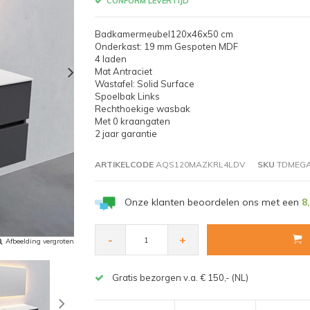
CONFORM LEVERTIJD
Badkamermeubel120x46x50 cm
Onderkast: 19 mm Gespoten MDF
4 laden
Mat Antraciet
Wastafel: Solid Surface
Spoelbak Links
Rechthoekige wasbak
Met 0 kraangaten
2 jaar garantie
ARTIKELCODE
AQS120MAZKRL4LDV
SKU
TDMEGA
Onze klanten beoordelen ons met een
8
-
+
Afbeelding vergroten
Gratis bezorgen v.a. € 150,- (NL)