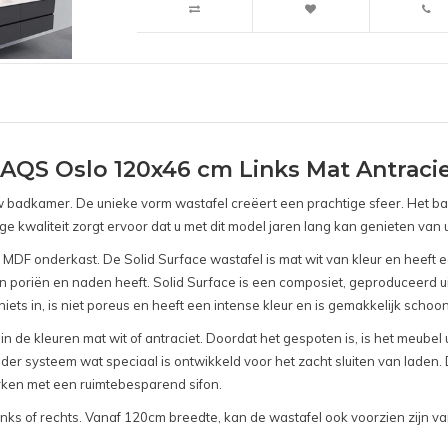
QS Oslo 120x46 cm Links Mat Antracie
badkamer. De unieke vorm wastafel creëert een prachtige sfeer. Het ba
 kwaliteit zorgt ervoor dat u met dit model jaren lang kan genieten va
MDF onderkast. De Solid Surface wastafel is mat wit van kleur en heeft e
 poriën en naden heeft. Solid Surface is een composiet, geproduceerd ui
niets in, is niet poreus en heeft een intense kleur en is gemakkelijk schoo
de kleuren mat wit of antraciet. Doordat het gespoten is, is het meubel u
ider systeem wat speciaal is ontwikkeld voor het zacht sluiten van laden. 
werken met een ruimtebesparend sifon.
links of rechts. Vanaf 120cm breedte, kan de wastafel ook voorzien zijn 