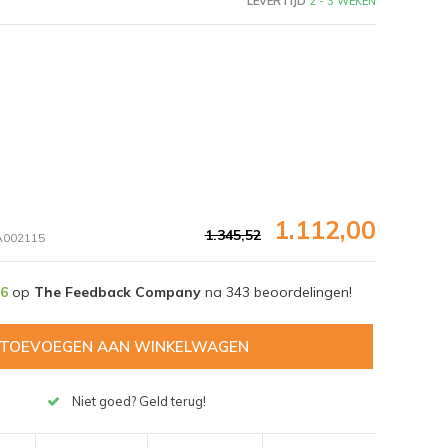
LEVERTIJD
2 - 3 WEKEN
1.112,00
1.345,52
002115
,6
op
The Feedback Company
na
343
beoordelingen!
TOEVOEGEN AAN WINKELWAGEN
Afbeelding vergroten
Niet goed? Geld terug!