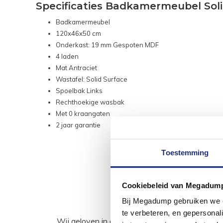
Specificaties Badkamermeubel Soli
Badkamermeubel
120x46x50 cm
Onderkast: 19 mm Gespoten MDF
4 laden
Mat Antraciet
Wastafel: Solid Surface
Spoelbak Links
Rechthoekige wasbak
Met 0 kraangaten
2 jaar garantie
Toestemming
Cookiebeleid van Megadum
Bij Megadump gebruiken we co
te verbeteren, en gepersonali
Wij geloven in de kracht van delen. Deel j