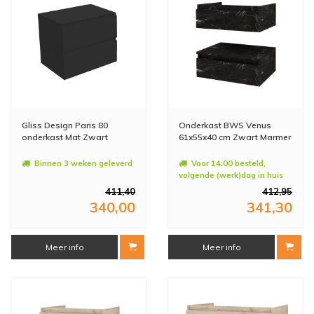
Gliss Design Paris 80
Onderkast BWS Venus
onderkast Mat Zwart
61x55x40 cm Zwart Marmer
Binnen 3 weken geleverd
Voor 14:00 besteld,
volgende (werk)dag in huis
411,40
412,95
340,00
341,30
Meer info
Meer info