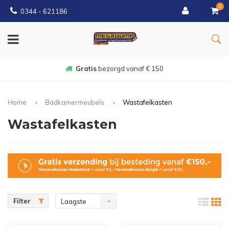
0
0344 - 621186
Gratis
bezorgd vanaf € 150
Home
Badkamermeubels
Wastafelkasten
Wastafelkasten
Filter
Laagste
prijs