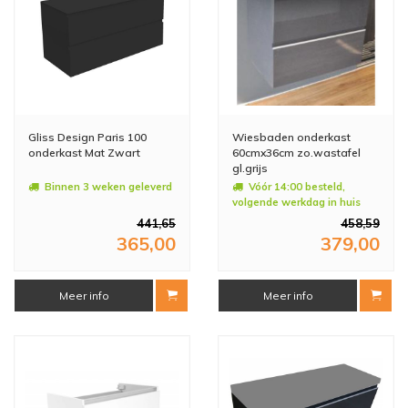
Gliss Design Paris 100
Wiesbaden onderkast
onderkast Mat Zwart
60cmx36cm zo.wastafel
gl.grijs
Binnen 3 weken geleverd
Vóór 14:00 besteld,
volgende werkdag in huis
441,65
458,59
365,00
379,00
Meer info
Meer info