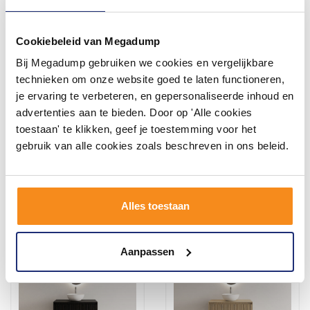
Cookiebeleid van Megadump
Bij Megadump gebruiken we cookies en vergelijkbare
Onderkast Gliss Design
Onderkast Gliss Design
Timotheus 70 CM Incl.
Timotheus 70 CM Incl.
technieken om onze website goed te laten functioneren,
Topplaat Charcoal
Topplaat Castle Brown
je ervaring te verbeteren, en gepersonaliseerde inhoud en
Binnen 3 (werk)dagen
Binnen 3 weken geleverd
advertenties aan te bieden. Door op 'Alle cookies
geleverd
toestaan' te klikken, geef je toestemming voor het
1.234,20
1.234,20
1.020,00
1.020,00
gebruik van alle cookies zoals beschreven in ons beleid.
Meer info
Meer info
Alles toestaan
Aanpassen