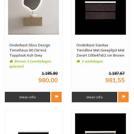
Onderkast Gliss Design
Onderkast Sanilux
Timotheus 60 CM Incl.
Trendline Met Greeplijst Mat
Topplaat Ash Grey
Zwart 100x47x52 cm Brown
Oak
Binnen 3 (werk)dagen
3 werkdagen
geleverd
1.185,80
1.187,67
980,00
981,55
Meer info
Meer info