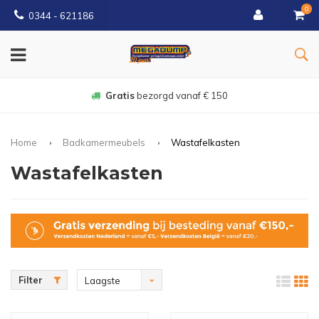
0
0344 - 621186
Gratis
bezorgd vanaf € 150
Home
Badkamermeubels
Wastafelkasten
Wastafelkasten
Filter
Laagste
prijs