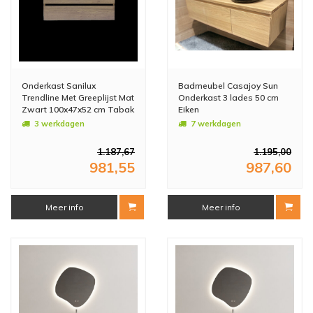
Onderkast Sanilux
Badmeubel Casajoy Sun
Trendline Met Greeplijst Mat
Onderkast 3 lades 50 cm
Zwart 100x47x52 cm Tabak
Eiken
Oak
3 werkdagen
7 werkdagen
1.187,67
1.195,00
981,55
987,60
Meer info
Meer info