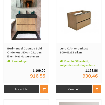
Badmeubel Casajoy Bold
Luna OAK onderkast
Onderkast 80 cm 2 Lades
100x46x53 eiken
Eiken Met Natuurstenen
Wastafel
7 werkdagen
Voor 14:00 besteld,
volgende (werk)dag in huis
1.109,00
1.125,86
916,55
930,46
Meer info
Meer info