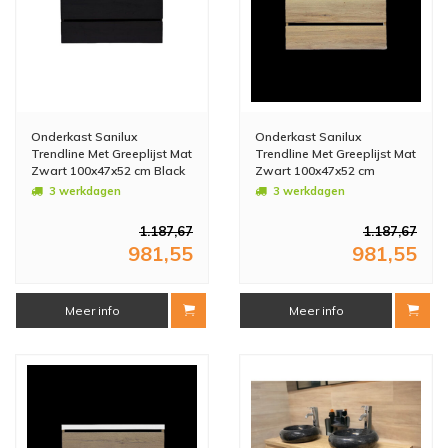
Onderkast Sanilux
Onderkast Sanilux
Trendline Met Greeplijst Mat
Trendline Met Greeplijst Mat
Zwart 100x47x52 cm Black
Zwart 100x47x52 cm
Oak
Naturel Oak
3 werkdagen
3 werkdagen
1.187,67
1.187,67
981,55
981,55
Meer info
Meer info