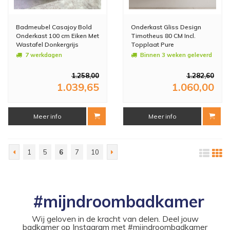
Badmeubel Casajoy Bold
Onderkast Gliss Design
Onderkast 100 cm Eiken Met
Timotheus 80 CM Incl.
Wastafel Donkergrijs
Topplaat Pure
7 werkdagen
Binnen 3 weken geleverd
1.258,00
1.282,60
1.039,65
1.060,00
Meer info
Meer info
1
5
6
7
10
#mijndroombadkamer
Wij geloven in de kracht van delen. Deel jouw
badkamer op Instagram met #mijndroombadkamer