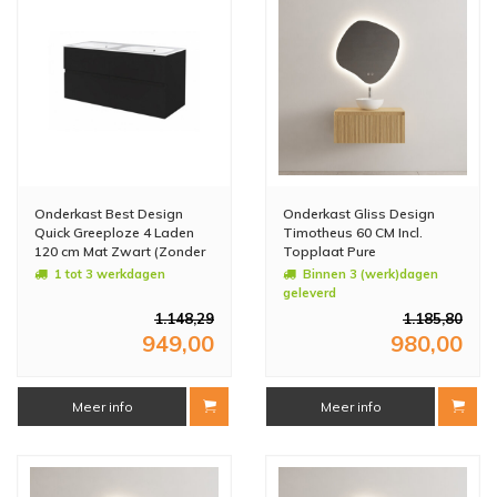
Onderkast Best Design
Onderkast Gliss Design
Quick Greeploze 4 Laden
Timotheus 60 CM Incl.
120 cm Mat Zwart (Zonder
Topplaat Pure
Wastafel)
1 tot 3 werkdagen
Binnen 3 (werk)dagen
geleverd
1.148,29
1.185,80
949,00
980,00
Meer info
Meer info