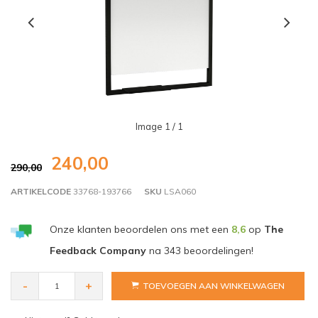
Image
1
/ 1
240,00
290,00
ARTIKELCODE
33768-193766
SKU
LSA060
Onze klanten beoordelen ons met een
8,6
op
The
Feedback Company
na
343
beoordelingen!
-
+
TOEVOEGEN AAN WINKELWAGEN