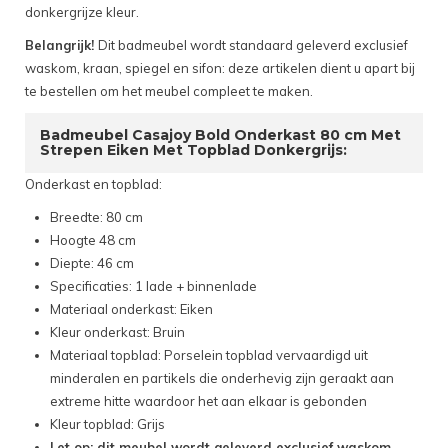
donkergrijze kleur.
Belangrijk!
Dit badmeubel wordt standaard geleverd exclusief
waskom, kraan, spiegel en sifon: deze artikelen dient u apart bij
te bestellen om het meubel compleet te maken.
Badmeubel Casajoy Bold Onderkast 80 cm Met
Strepen Eiken Met Topblad Donkergrijs:
Onderkast en topblad:
Breedte: 80 cm
Hoogte 48 cm
Diepte: 46 cm
Specificaties: 1 lade + binnenlade
Materiaal onderkast: Eiken
Kleur onderkast: Bruin
Materiaal topblad: Porselein topblad vervaardigd uit
minderalen en partikels die onderhevig zijn geraakt aan
extreme hitte waardoor het aan elkaar is gebonden
Kleur topblad: Grijs
Let op: dit meubel wordt geleverd exclusief waskom,