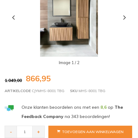
Image
1
/ 2
866,95
1.049,00
ARTIKELCODE
CJYMHS-8001 TBG
SKU
MHS-8001 TBG
Onze klanten beoordelen ons met een
8,6
op
The
Feedback Company
na
343
beoordelingen!
-
+
TOEVOEGEN AAN WINKELWAGEN