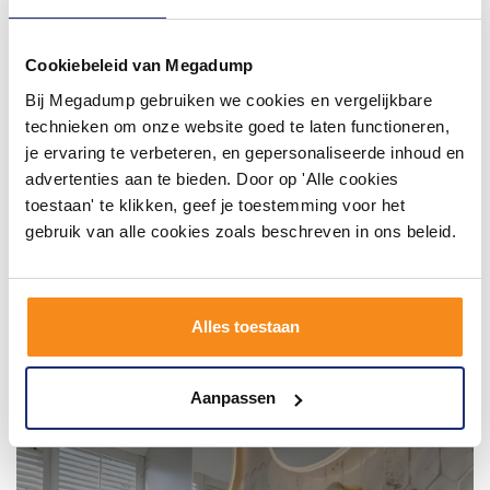
#mijndroombadkamer
Wij geloven in de kracht van delen. Deel jouw
Cookiebeleid van Megadump
badkamer op Instagram met #mijndroombadkamer
en tag @megadumpnl. Samen bouwen we een
Bij Megadump gebruiken we cookies en vergelijkbare
inspirerende omgeving vol met unieke
badkamerstijlen. Doe je mee?
technieken om onze website goed te laten functioneren,
je ervaring te verbeteren, en gepersonaliseerde inhoud en
advertenties aan te bieden. Door op 'Alle cookies
toestaan' te klikken, geef je toestemming voor het
gebruik van alle cookies zoals beschreven in ons beleid.
Alles toestaan
Aanpassen