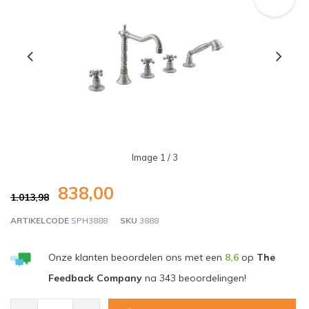
Image
1
/ 3
838,00
1.013,98
ARTIKELCODE
SPH3888
SKU
3888
Onze klanten beoordelen ons met een
8,6
op
The
Feedback Company
na
343
beoordelingen!